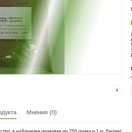
одукта
Мнения (0)
ство, в найлонови опаковки по 250 грама и 1 кг. Лютият