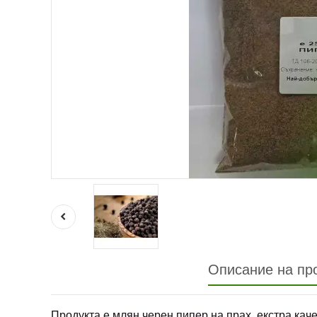
Описание на пр
Продукта е млян черен пипер на прах, екстра каче