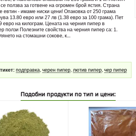
 се ползва за готвене на огромен брой ястия. Страна
е евтин - имаме ниски цени! Опаковка от 250 грама
ува 13.80 евро или 27 лв (1.38 евро за 100 грама). Пет
79 евро на килограм. Цената на черния пипер в
пер ползи Полезните свойства на черния пипер са: 1.
янето на стомашни сокове, к
...
тикет:
подправка
,
черен пипер
,
лютив пипер
,
чер пипер
Подобни продукти по тип и цени: