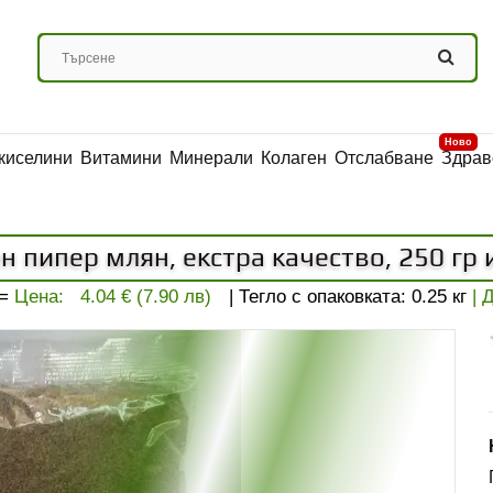
Ново
киселини
Витамини
Минерали
Колаген
Отслабване
Здрав
н пипер млян, екстра качество, 250 гр и
=
Цена:
4.04 € (7.90 лв)
| Тегло с опаковката:
0.25
кг
| 