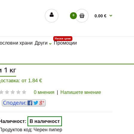
0
0.00 €
Ниски цени
ословни храни
Други
Промоции
 1 кг
Доставка: от
1.84
€
0 мнения
|
Напишете мнение
Наличност:
В наличност
Продуктов код:
Черен пипер