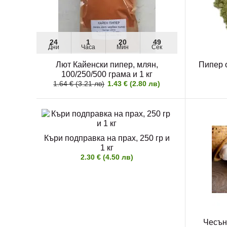
24
1
20
47
Дни
Часа
Мин
Сек
Лют Кайенски пипер, млян,
Пипер 
100/250/500 грама и 1 кг
1.64 € (3.21 лв)
1.43 € (2.80 лв)
Къри подправка на прах, 250 гр и
1 кг
2.30 € (4.50 лв)
Чесън 