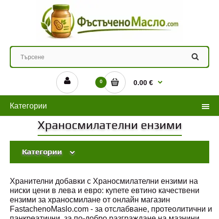
0
0.00 €
Категории
Храносмилателни ензими
Категории
Хранителни добавки с Храносмилателни ензими на
ниски цени в лева и евро: купете евтино качествени
ензими за храносмилане от онлайн магазин
FastachenoMaslo.com - за отслабване, протеолитични и
панкреатични, за по-добро разграждане на мазнини,