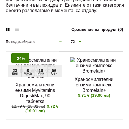
белтъчини и въглехидрати. Eнзимите от тази категория
с които разполагаме в момента, са отдолу:
Сравнение на продукт (0)
-24%
23
8
16
56
-24%
Дни
Часа
Мин
Сек
23
8
16
56
Дни
Часа
Мин
Сек
Храносмилателни ензими Myvitamins DigestiMax,
Храносмилателни
Храносмилателни
90 таблетки
ензими комплекс
ензими Myvitamins
Bromelain+
9.72 € (19.01 лв)
12.79 € (25.02 лв)
9.71 € (19.00 лв)
DigestiMax, 90
таблетки
12.79 € (25.02 лв)
9.72 €
(19.01 лв)
Таблетките DigestiMax на Myvitamins са