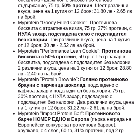
съдържание, 75 гр,
50% протеин
. Шест различни
вкуса, цена на 1 кутия от 12 броя: 31.80 лв - 2.65 лв
на брой.
Myprotein "Gooey Filled Cookie": Протеинова
бисквита с атрактивна визия, 75 гр, 27% протеин, с
НУЛА захар, подсладена само с подсладител
без калории
. Три различни вкуса, цена на 1 кутия
от 12 броя: 30 лв - 2.52 лв на брой.
Myprotein "Performance Lean Cookie":
Протеинова
бисквита с 50% протеин
, 50 гр, с 1.5 гр захар в
бисквитка, подсладена с подсладител без калории.
2 различни вкуса, цена на 1 кутия от 12 броя: 28.80
лв - 2.40 лв на брой.
Myprotein "Protein Brownie":
Голямо протеиново
брауни с парченца шоколад
, подсладено с
кафява захар и подсладител без калории, 75 гр,
30% протеин, с НУЛА захар, подсладено с
подсладител без калории. Два различни вкуса, цена
на 1 кутия от 12 броя: 31.22 лв - 2.61 лв на брой.
Myprotein "Impact Protein Bar":
Протеиновото
барче НОМЕР ЕДНО в Европа
(първа награда на
Европейски конкурс за протеинови барове),
хрупкаво, с 4 слоя, 60 гр, 31% протеин, под 2 гр