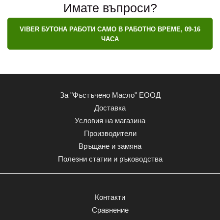
Имате въпроси?
VIBER БУТОНА РАБОТИ САМО В РАБОТНО ВРЕМЕ, 09-16
ЧАСА
CakeNoBake Protein Bar е био, кето и веган
протеиново барче с 24% прот..
За "Фъстъчено Масло" ЕООД
Доставка
Условия на магазина
Мюсли бар Allnutrition Muesli Bar - протеиново
барче със сушени плодове
Производители
0.69 € (1.35 лв)
Връщане и замяна
Полезни статии и ръководства
Контакти
Allnutrition Muesli Bar е енергийно протеиново
барче без захар - с ове..
Сравнение