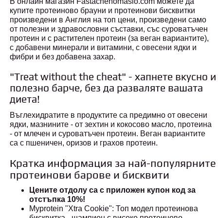
В онлайн магазин Fastachenomaslo.com можете да
купите протеиново брауни и протеинови бисквитки
произведени в Англия на топ цени, произведени само
от полезни и здравословни съставки, със суроватъчен
протеин и с растителен протеин (за веган вариантите),
с добавени минерали и витамини, с овесени ядки и
фибри и без добавена захар.
"Treat without the cheat" - хапнете вкусно и
полезно барче, без да разваляте вашата
диета!
Въглехидратите в продуктите са предимно от овесени
ядки, мазнините - от зехтин и кокосово масло, протеина
- от млечен и суроватъчен протеин. Веган вариантите
са с пшеничен, оризов и грахов протеин.
Кратка информация за най-популярните
протеинови барове и бисквити
Цените отдолу са с приложен купон код за
отстъпка 10%!
Myprotein "Xtra Cookie": Топ модел протеинова
бисквитка - шампион с високо протеиново