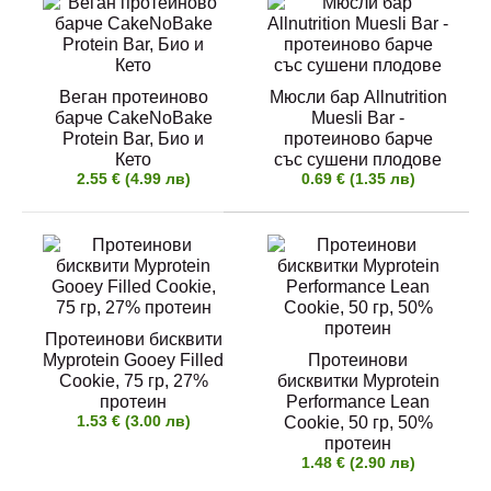
Протеинова бисквита Myprotein Extra Cookie, 75
гр, 50% протеин
2.00 € (3.91 лв)
Веган протеиново
Мюсли бар Allnutrition
барче CakeNoBake
Muesli Bar -
Protein Bar, Био и
протеиново барче
Кето
със сушени плодове
2.55 € (4.99 лв)
0.69 € (1.35 лв)
Шампионът в категория високо протеинови
десерти Myprotein Xtra Cookie..
Протеинови бисквити
Myprotein Gooey Filled
Протеинови
Протеиново барче Myprotein Impact Protein Bar,
Cookie, 75 гр, 27%
бисквитки Myprotein
64 гр, 31% протеин
протеин
Performance Lean
1.90 € (3.72 лв)
1.53 € (3.00 лв)
Cookie, 50 гр, 50%
протеин
1.48 € (2.90 лв)