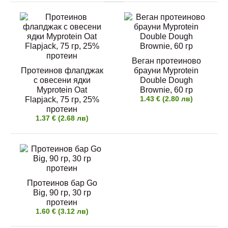
Myprotein "Impact Protein Bar" е протеиново
барче със слой карамел и п..
Веган протеиново
Протеинов флапджак
брауни Myprotein
с овесени ядки
Double Dough
Myprotein Oat
Brownie, 60 гр
1.43 € (2.80 лв)
Flapjack, 75 гр, 25%
Веган протеинови бисквити Myprotein Vegan
протеин
Baked Cookies, 75 гр
1.37 € (2.68 лв)
1.50 € (2.93 лв)
Протеинов бар Go
Myprotein "Vegan Baked Cookies" е протеинова
Big, 90 гр, 30 гр
бисквитка за вегани с пар..
протеин
1.60 € (3.12 лв)