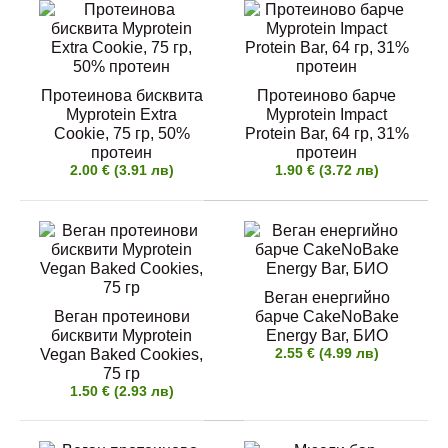
Myprotein Layered Protein Bar е топ моделът,
върхът на протеиновите ба..
Протеинова бисквита
Протеиново барче
Myprotein Extra
Myprotein Impact
Cookie, 75 гр, 50%
Protein Bar, 64 гр, 31%
протеин
протеин
Протеиново брауни Myprotein Protein Brownie, 75
2.00 € (3.91 лв)
1.90 € (3.72 лв)
гр, 30% протеин
1.80 € (3.52 лв)
Веган енергийно
Веган протеинови
барче CakeNoBake
Myprotein Impact Protein Bar е протеиново брауни
бисквити Myprotein
Energy Bar, БИО
с млечен протеин и па..
2.55 € (4.99 лв)
Vegan Baked Cookies,
75 гр
1.50 € (2.93 лв)