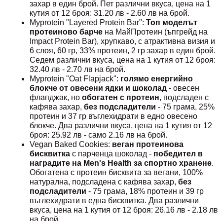
захар в един брой. Пет различни вкуса, цена на 1
кутия от 12 броя: 31.20 лв - 2.60 лв на брой.
Myprotein "Layered Protein Bar":
Топ моделът
протеиново барче
на МайПротеин (ъпгрейд на
Impact Protein Bar), хрупкаво, с атрактивна визия и
6 слоя, 60 гр, 33% протеин, 2 гр захар в един брой.
Седем различни вкуса, цена на 1 кутия от 12 броя:
32.40 лв - 2.70 лв на брой.
Myprotein "Oat Flapjack":
голямо енергийно
блокче от овесени ядки и шоколад
- овесен
флапджак, но
обогатен с протеин
, подсладен с
кафява захар,
без подсладители
- 75 грама, 25%
протеин и 37 гр въглехидрати в едно овесено
блокче. Два различни вкуса, цена на 1 кутия от 12
броя: 25.92 лв - само 2.16 лв на брой.
Vegan Baked Cookies:
веган протеинова
бисквитка
с парченца шоколад -
победител в
наградите на Men's Health за спортно хранене
.
Обогатена с протеин бисквита за вегани, 100%
натурална, подсладена с кафява захар,
без
подсладители
- 75 грама, 18% протеин и 39 гр
въглехидрати в една бисквитка. Два различни
вкуса, цена на 1 кутия от 12 броя: 26.16 лв - 2.18 лв
на брой.