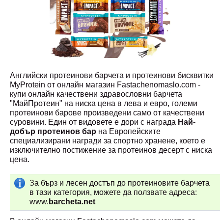
Английски протеинови барчета и протеинови бисквитки
MyProtein от онлайн магазин Fastachenomaslo.com -
купи онлайн качествени здравословни барчета
"МайПротеин" на ниска цена в лева и евро, големи
протеинови барове произведени само от качествени
суровини. Един от видовете е дори с награда
Най-
добър протеинов бар
на Европейските
специализирани награди за спортно хранене, което е
изключително постижение за протеинов десерт с ниска
цена.
За бърз и лесен достъп до протеиновите барчета
в тази категория, можете да ползвате адреса:
www.
barcheta.net