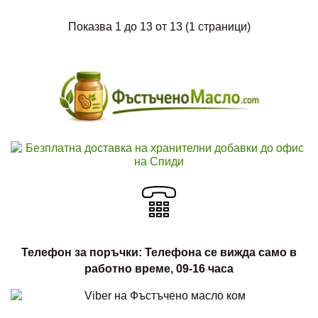
Показва 1 до 13 от 13 (1 страници)
Веган енергийно барче CakeNoBake Energy Bar,
БИО
2.55 € (4.99 лв)
CakeNoBake Energy Bar е био веган енергийно
барче с лешници, черен шок..
Телефон за поръчки: Телефона се вижда само в
работно време, 09-16 часа
Веган протеиново барче CakeNoBake Protein
Bar, Био и Кето
2.55 € (4.99 лв)