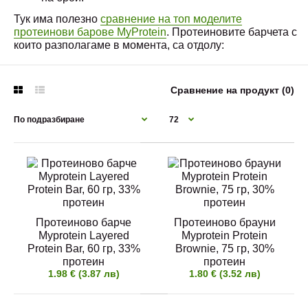
Тук има полезно
сравнение на топ моделите
протеинови барове MyProtein
. Протеиновите барчета с
които разполагаме в момента, са отдолу:
Сравнение на продукт (0)
Протеиново барче Myprotein Layered Protein Bar,
Протеиново барче
60 гр, 33% протеин
Протеиново брауни
Myprotein Layered
Myprotein Protein
1.98 € (3.87 лв)
Protein Bar, 60 гр, 33%
Brownie, 75 гр, 30%
протеин
протеин
1.98 € (3.87 лв)
1.80 € (3.52 лв)