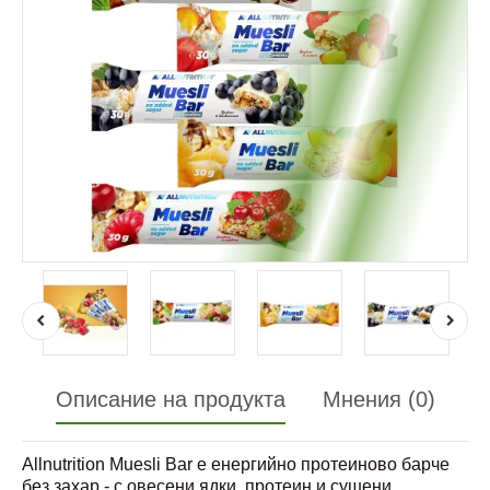
Описание на продукта
Мнения (0)
Allnutrition Muesli Bar е енергийно протеиново барче
без захар - с овесени ядки, протеин и сушени