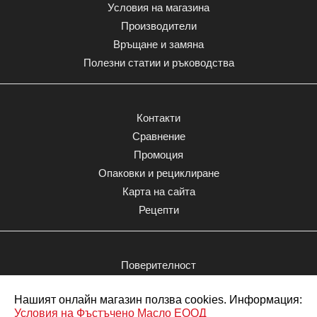
Условия на магазина
Производители
Връщане и замяна
Полезни статии и ръководства
Контакти
Сравнение
Промоция
Опаковки и рециклиране
Карта на сайта
Рецепти
Поверителност
Моят акаунт
Нашият онлайн магазин ползва cookies. Информация:
Поръчки
Вкус (Allnutrition)
Условия на Фъстъчено Масло ЕООД
КОЛИЧЕСТВО