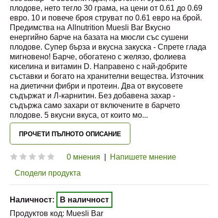
плодове, нето тегло 30 грама, на цени от 0.61 до 0.69
евро. 10 и повече броя струват по 0.61 евро на брой.
Предимства на Allnutrition Muesli Bar Вкусно
енергийно барче на базата на мюсли със сушени
плодове. Супер бърза и вкусна закуска - Спрете глада
мигновено! Барче, обогатено с желязо, фолиева
киселина и витамин D. Направено с най-добрите
съставки и богато на хранителни вещества. Източник
на диетични фибри и протеин. Два от вкусовете
съдържат и Л-карнитин. Без добавена захар -
съдържа само захари от включените в барчето
плодове. 5 вкусни вкуса, от които мо
...
ПРОЧЕТИ ПЪЛНОТО ОПИСАНИЕ
0 мнения
|
Напишете мнение
Сподели продукта
Наличност:
В наличност
Продуктов код:
Muesli Bar