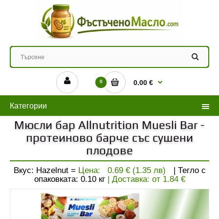
0
0.00 €
Категории
Мюсли бар Allnutrition Muesli Bar -
протеиново барче със сушени
плодове
Вкус: Hazelnut =
Цена:
0.69 € (1.35 лв)
| Тегло с
опаковката:
0.10
кг
| Доставка: от
1.84
€