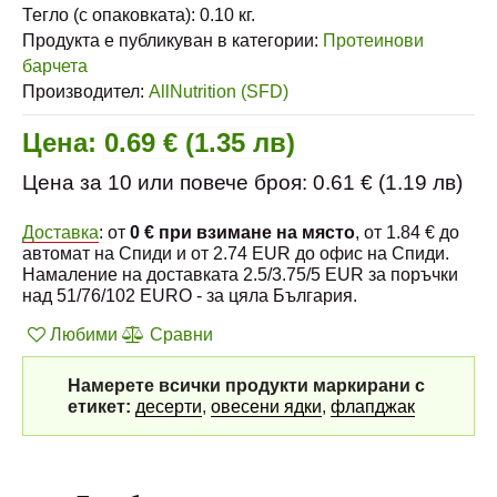
Тегло (с опаковката):
0.10
кг.
Продукта е публикуван в категории:
Протеинови
барчета
Производител:
AllNutrition (SFD)
Цена:
0.69 € (1.35 лв)
Цена за 10 или повече броя: 0.61 € (1.19 лв)
Доставка
: от
0 € при взимане на място
, от 1.84 € до
автомат на Спиди и от 2.74 EUR до офис на Спиди.
Намаление на доставката 2.5/3.75/5 EUR за поръчки
над 51/76/102 EURO - за цяла България.
Любими
Сравни
Намерете всички продукти маркирани с
етикет:
десерти
,
овесени ядки
,
флапджак