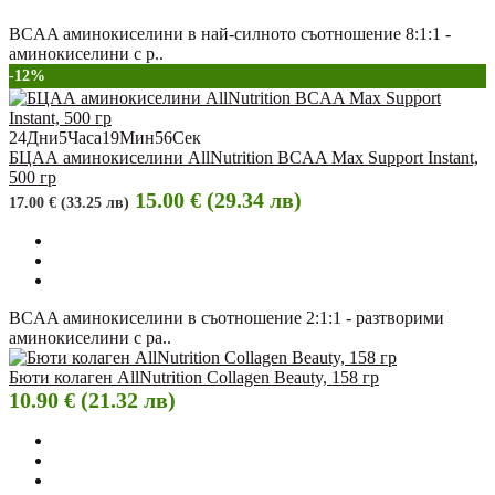
BCAA аминокиселини в най-силното съотношение 8:1:1 -
аминокиселини с р..
-12%
24
Дни
5
Часа
19
Мин
55
Сек
БЦАА аминокиселини AllNutrition BCAA Max Support Instant,
500 гр
15.00 € (29.34 лв)
17.00 € (33.25 лв)
BCAA аминокиселини в съотношение 2:1:1 - разтворими
аминокиселини с ра..
Бюти колаген AllNutrition Collagen Beauty, 158 гр
10.90 € (21.32 лв)