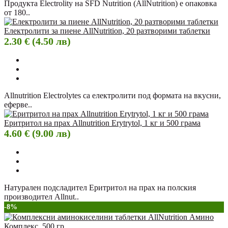
Продукта Electrolity на SFD Nutrition (AllNutrition) е опаковка
от 180..
Електролити за пиене AllNutrition, 20 разтворими таблетки
2.30 € (4.50 лв)
Allnutrition Electrolytes са електролити под формата на вкусни,
еферве..
Еритритол на прах Allnutrition Erytrytol, 1 кг и 500 грама
4.60 € (9.00 лв)
Натурален подсладител Еритритол на прах на полския
производител Allnut..
-8%