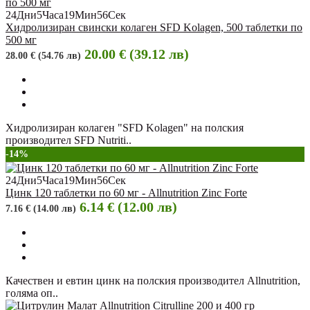
24
Дни
5
Часа
19
Мин
55
Сек
Хидролизиран свински колаген SFD Kolagen, 500 таблетки по
500 мг
20.00 € (39.12 лв)
28.00 € (54.76 лв)
Хидролизиран колаген "SFD Kolagen" на полския
производител SFD Nutriti..
-14%
24
Дни
5
Часа
19
Мин
55
Сек
Цинк 120 таблетки по 60 мг - Allnutrition Zinc Forte
6.14 € (12.00 лв)
7.16 € (14.00 лв)
Качествен и евтин цинк на полския производител Allnutrition,
голяма оп..