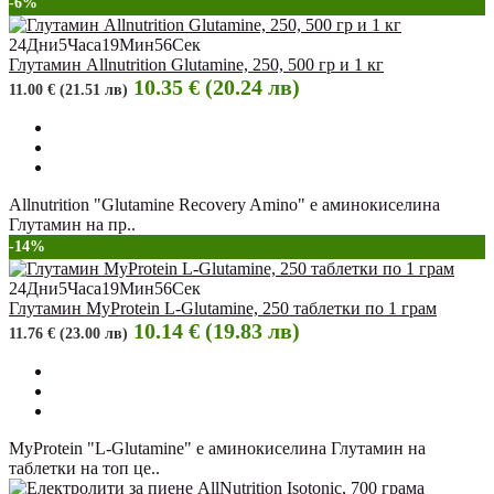
-6%
24
Дни
5
Часа
19
Мин
55
Сек
Глутамин Allnutrition Glutamine, 250, 500 гр и 1 кг
10.35 € (20.24 лв)
11.00 € (21.51 лв)
Allnutrition "Glutamine Recovery Amino" e аминокиселина
Глутамин на пр..
-14%
24
Дни
5
Часа
19
Мин
55
Сек
Глутамин MyProtein L-Glutamine, 250 таблетки по 1 грам
10.14 € (19.83 лв)
11.76 € (23.00 лв)
MyProtein "L-Glutamine" e аминокиселина Глутамин на
таблетки на топ це..