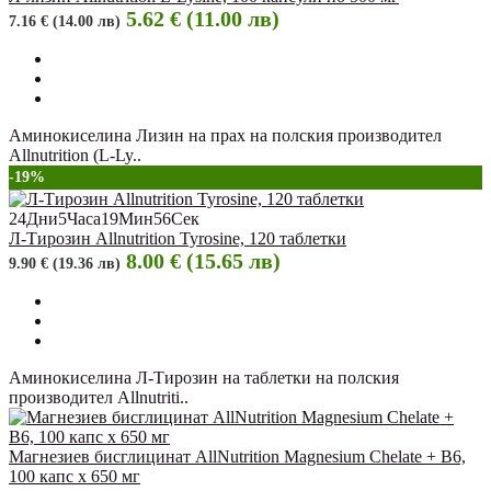
5.62 € (11.00 лв)
7.16 € (14.00 лв)
Аминокиселина Лизин на прах на полския производител
Allnutrition (L-Ly..
-19%
24
Дни
5
Часа
19
Мин
55
Сек
Л-Тирозин Allnutrition Tyrosine, 120 таблетки
8.00 € (15.65 лв)
9.90 € (19.36 лв)
Аминокиселина Л-Тирозин на таблетки на полския
производител Allnutriti..
Магнезиев бисглицинат AllNutrition Magnesium Chelate + B6,
100 капс х 650 мг