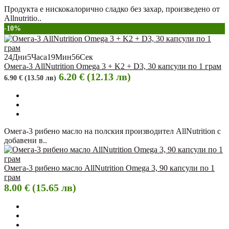
Продукта е нискокалорично сладко без захар, произведено от
Allnutritio..
-10%
24
Дни
5
Часа
19
Мин
55
Сек
Омега-3 AllNutrition Omega 3 + K2 + D3, 30 капсули по 1 грам
6.20 € (12.13 лв)
6.90 € (13.50 лв)
Омега-3 рибено масло на полския производител AllNutrition с
добавени в..
Омега-3 рибено масло AllNutrition Omega 3, 90 капсули по 1
грам
8.00 € (15.65 лв)