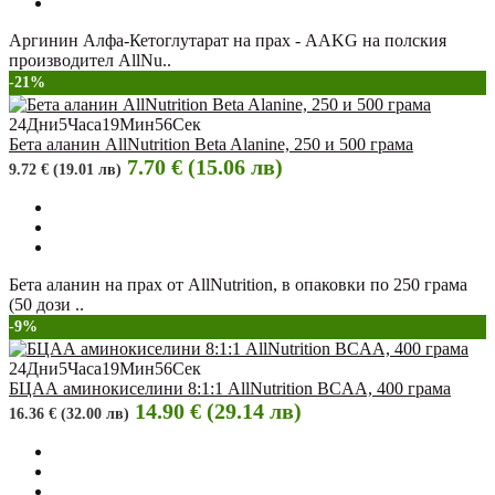
Аргинин Алфа-Кетоглутарат на прах - AAKG на полския
производител AllNu..
-21%
24
Дни
5
Часа
19
Мин
55
Сек
Бета аланин AllNutrition Beta Alanine, 250 и 500 грама
7.70 € (15.06 лв)
9.72 € (19.01 лв)
Бета аланин на прах от AllNutrition, в опаковки по 250 грама
(50 дози ..
-9%
24
Дни
5
Часа
19
Мин
55
Сек
БЦАА аминокиселини 8:1:1 AllNutrition BCAA, 400 грама
14.90 € (29.14 лв)
16.36 € (32.00 лв)