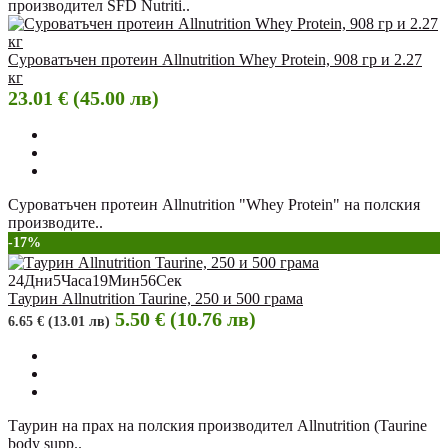
производител SFD Nutriti..
Суроватъчен протеин Allnutrition Whey Protein, 908 гр и 2.27
кг
23.01 € (45.00 лв)
Суроватъчен протеин Allnutrition "Whey Protein" на полския
производите..
-17%
24
Дни
5
Часа
19
Мин
55
Сек
Таурин Allnutrition Taurine, 250 и 500 грама
5.50 € (10.76 лв)
6.65 € (13.01 лв)
Таурин на прах на полския производител Allnutrition (Taurine
body supp..