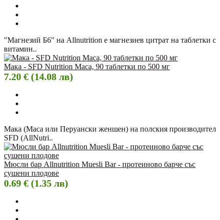
"Магнезий Б6" на Allnutrition е магнезиев цитрат на таблетки с
витамин..
Мака - SFD Nutrition Maca, 90 таблетки по 500 мг
7.20 € (14.08 лв)
Мака (Maca или Перуански женшен) на полския производител
SFD (AllNutri..
Мюсли бар Allnutrition Muesli Bar - протеиново барче със
сушени плодове
0.69 € (1.35 лв)