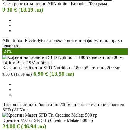
Електролити за пиене AllNutrition Isotonic, 700 грама
9.30 € (18.19 лв)
Allnutrition Electrolytes са електролити под формата на прах с
няколко..
-23%
24
Дни
5
Часа
19
Мин
55
Сек
Кофеин на таблетки SFD Nutrition - 180 таблетки по 200 мг
6.90 € (13.50 лв)
9.00 € (17.60 лв)
Чист кофеин на таблетки по 200 мг от полския производител
SFD (AllNutr..
Креатин Малат SFD Tri Creatine Malate 500 гр
24.00 € (46.94 лв)