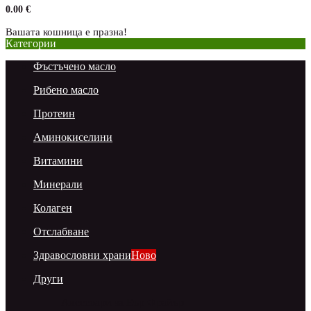
0.00 €
Вашата кошница е празна!
Категории
Фъстъчено масло
Рибено масло
Протеин
Аминокиселини
Витамини
Минерали
Колаген
Отслабване
Здравословни храни
Ново
Други
Аксесоари за Еър Фрайър