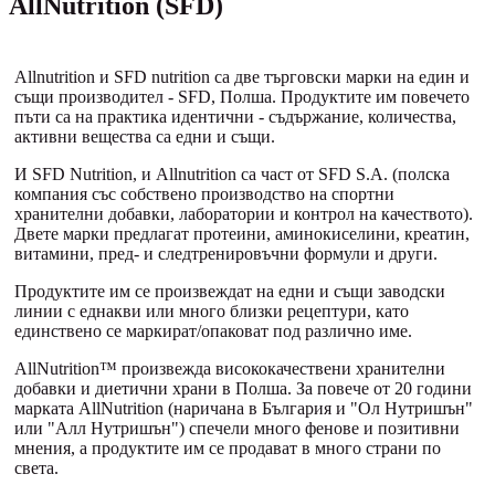
AllNutrition (SFD)
Allnutrition и SFD nutrition са две търговски марки на един и
същи производител - SFD, Полша. Продуктите им повечето
пъти са на практика идентични - съдържание, количества,
активни вещества са едни и същи.
И SFD Nutrition, и Allnutrition са част от SFD S.A. (полска
компания със собствено производство на спортни
хранителни добавки, лаборатории и контрол на качеството).
Двете марки предлагат протеини, аминокиселини, креатин,
витамини, пред- и следтренировъчни формули и други.
Продуктите им се произвеждат на едни и същи заводски
линии с еднакви или много близки рецептури, като
единствено се маркират/опаковат под различно име.
AllNutrition™ произвежда висококачествени хранителни
добавки и диетични храни в Полша. За повече от 20 години
марката AllNutrition (наричана в България и "Ол Нутришън"
или "Алл Нутришън") спечели много фенове и позитивни
мнения, а продуктите им се продават в много страни по
света.