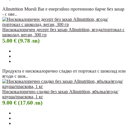
Allnutrition Muesli Bar е енергийно протеиново барче без захар
- с ове..
Нискокалоричен десерт без захар Allnutrition, ягода/портокал с
шоколад, веган, 300 гр
5.00 € (9.78 лв)
Продукта е нискокалорично сладко от портокал с шоколад или
ягоди с шок..
Нискокалорично сладко без захар Allnutrition, ябълка/ягода/
круша/праскова, 1 кг
9.00 € (17.60 лв)