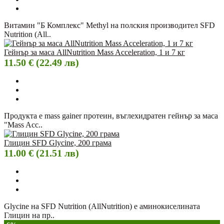
Витамин "Б Комплекс" Methyl на полския производител SFD
Nutrition (All..
Гейнър за маса AllNutrition Mass Acceleration, 1 и 7 кг
11.50 € (22.49 лв)
Продукта е mass gainer протеин, въглехидратен гейнър за маса
"Mass Acc..
Глицин SFD Glycine, 200 грама
11.00 € (21.51 лв)
Glycine на SFD Nutrition (AllNutrition) e аминокиселината
Глицин на пр..