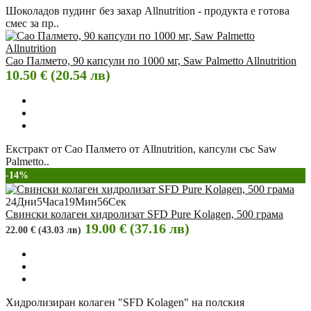
Шоколадов пудинг без захар Allnutrition - продукта е готова
смес за пр..
Сао Палмето, 90 капсули по 1000 мг, Saw Palmetto Allnutrition
10.50 € (20.54 лв)
Екстракт от Сао Палмето от Allnutrition, капсули със Saw
Palmetto..
-14%
24
Дни
5
Часа
19
Мин
55
Сек
Свински колаген хидролизат SFD Pure Kolagen, 500 грама
19.00 € (37.16 лв)
22.00 € (43.03 лв)
Хидролизиран колаген "SFD Kolagen" на полския