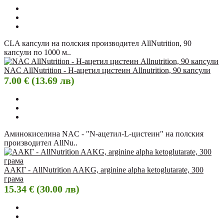
CLA капсули на полския производител AllNutrition, 90
капсули по 1000 м..
NAC AllNutrition - Н-ацетил цистеин Allnutrition, 90 капсули
7.00 € (13.69 лв)
Аминокиселина NAC - "N-ацетил-L-цистеин" на полския
производител AllNu..
ААКГ - AllNutrition AAKG, arginine alpha ketoglutarate, 300
грама
15.34 € (30.00 лв)