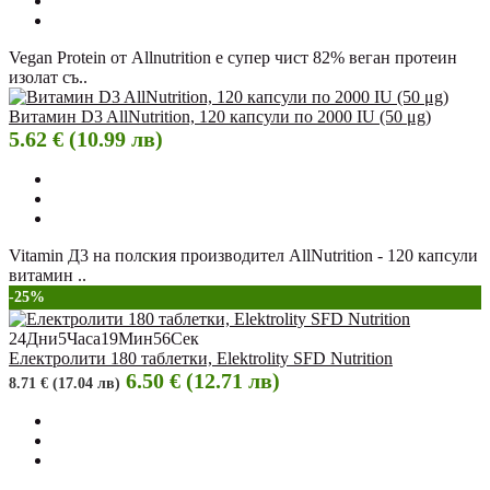
Vegan Protein от Allnutrition е супер чист 82% веган протеин
изолат съ..
Витамин D3 AllNutrition, 120 капсули по 2000 IU (50 μg)
5.62 € (10.99 лв)
Vitamin Д3 на полския производител AllNutrition - 120 капсули
витамин ..
-25%
24
Дни
5
Часа
19
Мин
55
Сек
Електролити 180 таблетки, Elektrolity SFD Nutrition
6.50 € (12.71 лв)
8.71 € (17.04 лв)