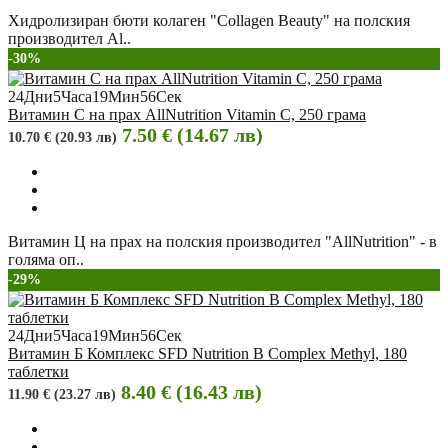
Хидролизиран бюти колаген "Collagen Beauty" на полския
производител Al..
-30%
24
Дни
5
Часа
19
Мин
55
Сек
Витамин C на прах AllNutrition Vitamin C, 250 грама
7.50 € (14.67 лв)
10.70 € (20.93 лв)
Витамин Ц на прах на полския производител "AllNutrition" - в
голяма оп..
-29%
24
Дни
5
Часа
19
Мин
55
Сек
Витамин Б Комплекс SFD Nutrition B Complex Methyl, 180
таблетки
8.40 € (16.43 лв)
11.90 € (23.27 лв)