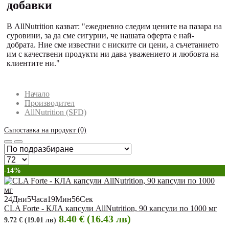
добавки
В AllNutrition казват: "ежедневно следим цените на пазара на
суровини, за да сме сигурни, че нашата оферта е най-
добрата. Ние сме известни с ниските си цени, а съчетанието
им с качествени продукти ни дава уважението и любовта на
клиентите ни."
Начало
Производител
AllNutrition (SFD)
Съпоставка на продукт (0)
-14%
24
Дни
5
Часа
19
Мин
55
Сек
CLA Forte - КЛА капсули AllNutrition, 90 капсули по 1000 мг
8.40 € (16.43 лв)
9.72 € (19.01 лв)