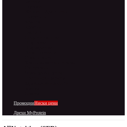
Бустери
Глутамин
Женшен - Адаптогени
Диуретици
Красота
Креатин
Омега-3
Спортни напитки
Подправки
Подсладители
Веган протеини
Стави и кости
Храносмилателни ензими
Суперхрани
Черен дроб и детокс
Протеинови барчета
Здравословни десерти
Брашна
Семена
Промоции
Ниски цени
Дрехи MyProtein