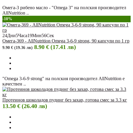
Омега-3 рибено масло - "Omega 3" на полския производител
AllNutrition ..
-10%
24
Дни
5
Часа
19
Мин
55
Сек
Омега-369 - AllNutrition Omega 3-6-9 strong, 90 капсули по 1 гр
8.90 € (17.41 лв)
9.90 € (19.36 лв)
"Omega 3-6-9 strong" на полския производител AllNutrition е
качествен ..
Протеинов шоколадов пудинг без захар, готова смес за 3.3 кг
13.50 € (26.40 лв)