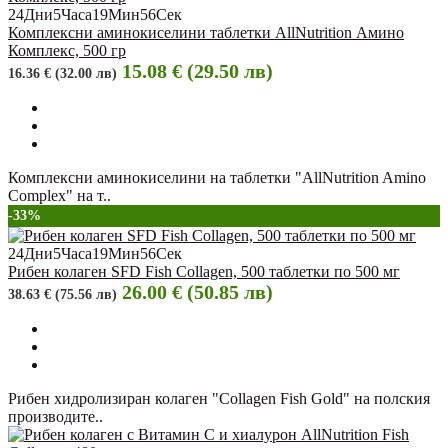
24
Дни
5
Часа
19
Мин
55
Сек
Комплексни аминокиселини таблетки AllNutrition Амино
Комплекс, 500 гр
15.08 € (29.50 лв)
16.36 € (32.00 лв)
Комплексни аминокиселини на таблетки "AllNutrition Amino
Complex" на т..
-33%
24
Дни
5
Часа
19
Мин
55
Сек
Рибен колаген SFD Fish Collagen, 500 таблетки по 500 мг
26.00 € (50.85 лв)
38.63 € (75.56 лв)
Рибен хидролизиран колаген "Collagen Fish Gold" на полския
производите..