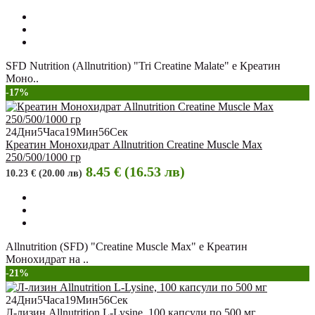
SFD Nutrition (Allnutrition) "Tri Creatine Malate" e Креатин
Моно..
-17%
24
Дни
5
Часа
19
Мин
55
Сек
Креатин Монохидрат Allnutrition Creatine Muscle Max
250/500/1000 гр
8.45 € (16.53 лв)
10.23 € (20.00 лв)
Allnutrition (SFD) "Creatine Muscle Max" e Креатин
Монохидрат на ..
-21%
24
Дни
5
Часа
19
Мин
55
Сек
Л-лизин Allnutrition L-Lysine, 100 капсули по 500 мг