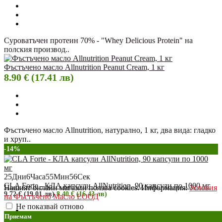
Суроватъчен протеин 70% - "Whey Delicious Protein" на
полския производ..
Фъстъчено масло Allnutrition Peanut Cream, 1 кг
8.90 € (17.41 лв)
Фъстъчено масло Allnutrition, натурално, 1 кг, два вида: гладко
и хруп..
-14%
25
Дни
6
Часа
55
Мин
55
Сек
CLA Forte - КЛА капсули AllNutrition, 90 капсули по 1000 мг
Нашият онлайн магазин ползва cookies. Информация:
Условия
9.72 € (19.01 лв)
8.40 € (16.43 лв)
на Фъстъчено Масло ЕООД
Не показвай отново
Приемам