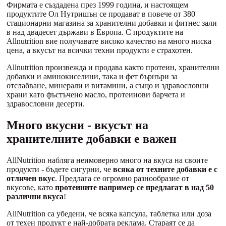
Фирмата е създадена през 1999 година, и настоящем
продуктите Ол Нутришън се продават в повече от 380
стационарни магазина за хранителни добавки и фитнес зали
в над двадесет държави в Европа. С продуктите на
Allnutrition вие получавате високо качество на много ниска
цена, а вкусът на всички техни продукти е страхотен.
Allnutrition произвежда и продава както протеин, хранителни
добавки и аминокиселини, така и фет бърнъри за
отслабване, минерали и витамини, а също и здравословни
храни като фъстъчено масло, протеинови барчета и
здравословни десерти.
Много вкусни - вкусът на
хранителните добавки е важен
AllNutrition набляга неимоверно много на вкуса на своите
продукти - бъдете сигурни, че
всяка от техните добавки е с
отличен вкус
. Предлага се огромно разнообразие от
вкусове, като
протеините например се предлагат в над 50
различни вкуса
!
AllNutrition са убедени, че всяка капсула, таблетка или доза
от техен продукт е най-добрата реклама. Стараят се да