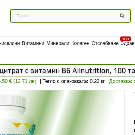
Ново
киселини
Витамини
Минерали
Колаген
Отслабване
Здрав
итрат с витамин B6 Allnutrition, 100 т
6.50 € (12.71 лв)
| Тегло с опаковката:
0.22
кг
| Доставка: