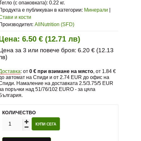
Тегло (с опаковката):
0.22
кг.
Продукта е публикуван в категории:
Минерали
|
Стави и кости
Производител:
AllNutrition (SFD)
Цена:
6.50 € (12.71 лв)
Цена за 3 или повече броя: 6.20 € (12.13
лв)
Доставка
: от
0 € при взимане на място
, от 1.84 €
до автомат на Спиди и от 2.74 EUR до офис на
Спиди. Намаление на доставката 2.5/3.75/5 EUR
за поръчки над 51/76/102 EURO - за цяла
България.
КОЛИЧЕСТВО