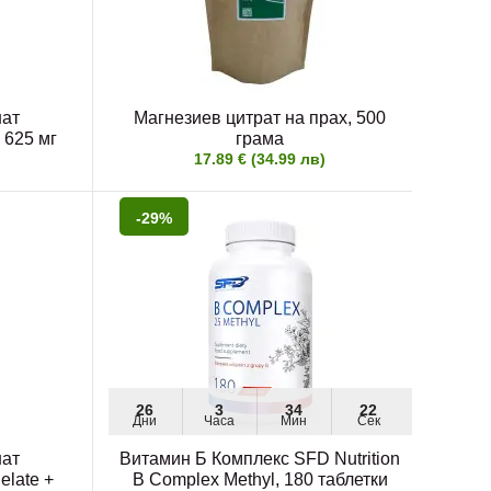
нат
Магнезиев цитрат на прах, 500
Ви
 625 мг
грама
17.89 € (34.99 лв)
-29%
26
3
34
20
Дни
Часа
Мин
Сек
нат
Витамин Б Комплекс SFD Nutrition
elate +
B Complex Methyl, 180 таблетки