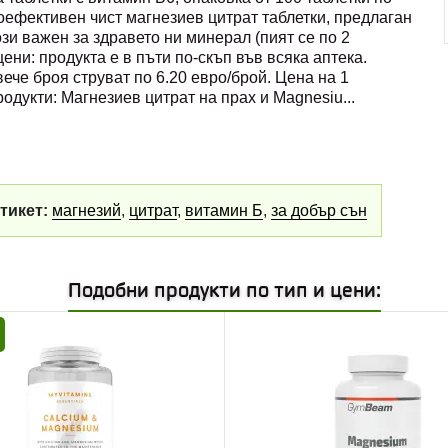
коефективен чист магнезиев цитрат таблетки, предлаган
този важен за здравето ни минерал (пият се по 2
ени: продукта е в пъти по-скъп във всяка аптека.
вече броя струват по 6.20 евро/брой. Цена на 1
родукти: Магнезиев цитрат на прах и Magnesiu
...
тикет:
магнезий
,
цитрат
,
витамин Б
,
за добър сън
Подобни продукти по тип и цени: