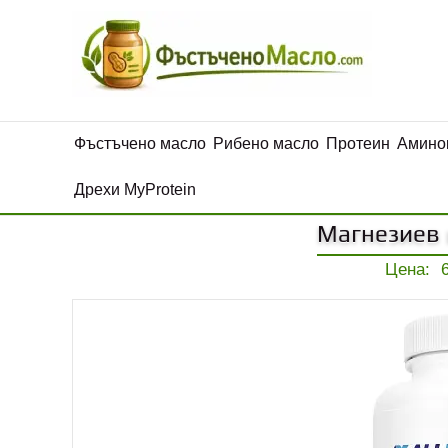
Фъстъчено масло
Рибено масло
Протеин
Амино
Дрехи MyProtein
Магнезиев ц
Цена: