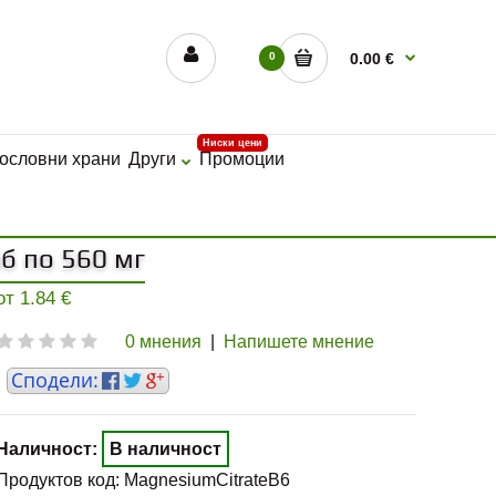
0
0.00 €
Ниски цени
ословни храни
Други
Промоции
аб по 560 мг
 от
1.84
€
0 мнения
|
Напишете мнение
Наличност:
В наличност
Продуктов код:
MagnesiumCitrateB6