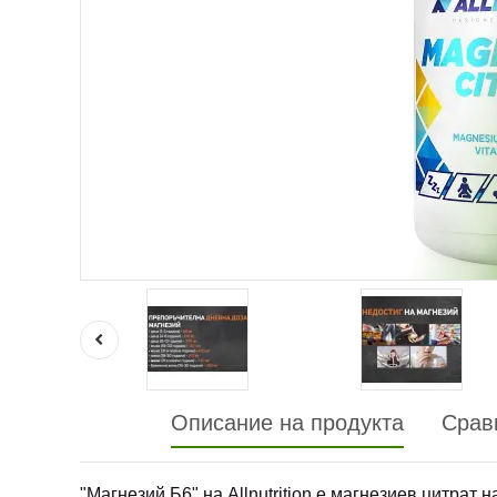
Описание на продукта
Срав
"Магнезий Б6" на Allnutrition е магнезиев цитрат 