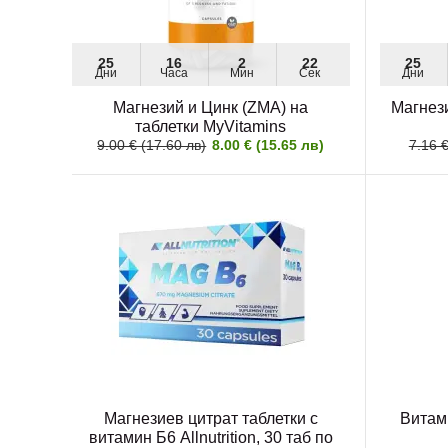
25
16
2
20
25
Дни
Часа
Мин
Сек
Дни
Магнезий и Цинк (ZMA) на
Магнези
таблетки MyVitamins
9.00 € (17.60 лв)
8.00 € (15.65 лв)
7.16 €
Магнезиев цитрат таблетки с
Витам
витамин Б6 Allnutrition, 30 таб по