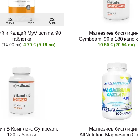
12
1
20
Часа
Мин
Сек
й и Калций MyVitamins, 90
Магнезиев бисглици
таблетки
Gymbeam, 90 и 180 капс х
 (14.00 лв)
4.70 € (9.19 лв)
10.50 € (20.54 лв)
ин Б Комплекс Gymbeam,
Магнезиев бисглици
120 таблетки
AllNutrition Magnesium Ch