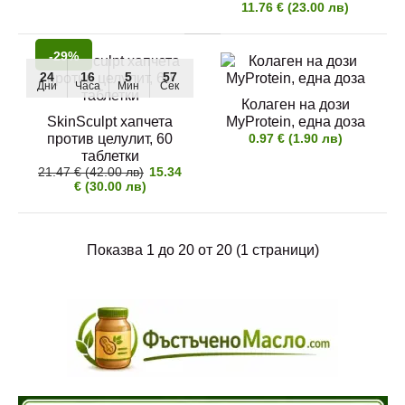
11.76 € (23.00 лв)
-29%
24
16
5
56
Дни
Часа
Мин
Сек
Хидролизиран телешки колаген "AllNutrition
Колаген на дози
Collagen 10000" на полския ..
SkinSculpt хапчета
MyProtein, една доза
против целулит, 60
0.97 € (1.90 лв)
таблетки
21.47 € (42.00 лв)
15.34
€ (30.00 лв)
Бюти колаген AllNutrition Collagen Beauty, 158 гр
Показва 1 до 20 от 20 (1 страници)
10.90 € (21.32 лв)
Хидролизиран бюти колаген "Collagen Beauty" на
полския производител Al..