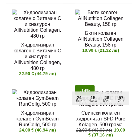
Хиалурон на таблетки MyVitamins, 30 и 60
таблетки
5.00 € (9.78 лв)
7.00 € (13.69 лв)
Бюти колаген
AllNutrition Collagen
Хидролизиран
Beauty, 158 гр
10.90 € (21.32 лв)
колаген с Витамин C
и хиалурон
Качествен английски Хиалурон на таблетки на
AllNutrition Collagen,
английския производител "M..
480 гр
22.90 € (44.79 лв)
26
8
-14%
19
56
-25%
Дни
Часа
Мин
Сек
24
15
46
56
Дни
Часа
Мин
Сек
Рибен колаген с кокосово масло, 60 и 180
Хидролизиран
Свински колаген
капсули по 900 мг
колаген GymBeam
хидролизат SFD Pure
9.00 € (17.60 лв)
12.00 € (23.47 лв)
RunCollg, 500 гр
Kolagen, 500 грама
24.00 € (46.94 лв)
22.00 € (43.03 лв)
19.00
€ (37.16 лв)