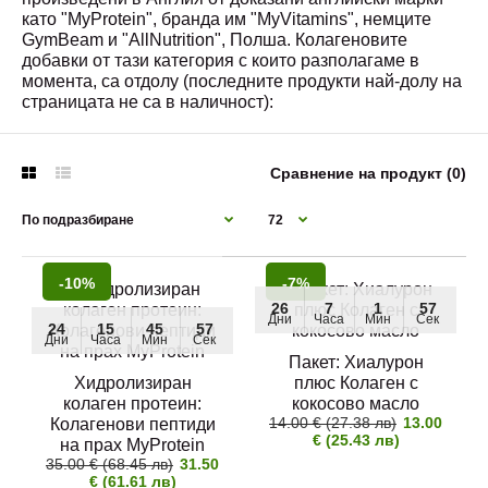
като "MyProtein", бранда им "MyVitamins", немците
GymBeam и "AllNutrition", Полша. Колагеновите
добавки от тази категория с които разполагаме в
момента, са отдолу (последните продукти най-долу на
страницата не са в наличност):
Сравнение на продукт (0)
-10%
-7%
24
15
45
56
-10%
26
7
1
56
Дни
Часа
Мин
Сек
Дни
Часа
Мин
Сек
24
15
45
56
Дни
Часа
Мин
Сек
Хидролизиран колаген протеин: Колагенови
Пакет: Хиалурон
Хидролизиран
пептиди на прах MyProtein
плюс Колаген с
колаген протеин:
кокосово масло
31.50 € (61.61 лв)
35.00 € (68.45 лв)
14.00 € (27.38 лв)
13.00
Колагенови пептиди
€ (25.43 лв)
на прах MyProtein
35.00 € (68.45 лв)
31.50
€ (61.61 лв)