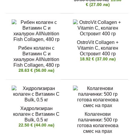
€ (27.00 лв)
Свински желатин за стави и готвене, на прах,
500 и 1000 грама
6.90 € (13.50 лв)
OstroVit Collagen +
Рибен колаген с
Vitamin C, колаген
Витамин C и
Островит 400 гр
18.92 € (37.00 лв)
хиалурон AllNutrition
Fish Collagen, 480 гр
28.63 € (56.00 лв)
Продукта е качествен Немски свински желатин,
сертифициран за влагане в..
Хидролизиран
колаген с Витамин C
Колагенови
Хидролизиран колаген с Витамин C и хиалурон
Bulk, 0.5 кг
палачинки: 500 гр
AllNutrition Collagen, 480 гр
22.50 € (44.00 лв)
готова колагенова
22.90 € (44.79 лв)
смес на прах