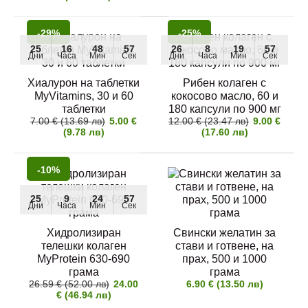
Качествени колагенови пептиди - телешки
-29%
-25%
хидролизиран колаген на прах "..
25
16
48
56
26
8
19
56
Дни
Часа
Мин
Сек
Дни
Часа
Мин
Сек
Хиалурон на таблетки
Рибен колаген с
26
7
1
56
MyVitamins, 30 и 60
кокосово масло, 60 и
-7%
Дни
Часа
Мин
Сек
таблетки
180 капсули по 900 мг
7.00 € (13.69 лв)
5.00 €
12.00 € (23.47 лв)
9.00 €
(9.78 лв)
(17.60 лв)
Пакет: Хиалурон плюс Колаген с кокосово масло
13.00 € (25.43 лв)
14.00 € (27.38 лв)
-10%
25
9
24
56
Дни
Часа
Мин
Сек
Купувайки този пакет, получавате следните ДВА
Хидролизиран
Свински желатин за
продукта: 60 таблетки..
телешки колаген
стави и готвене, на
MyProtein 630-690
прах, 500 и 1000
грама
грама
26.59 € (52.00 лв)
24.00
6.90 € (13.50 лв)
€ (46.94 лв)
25
16
48
56
-29%
Дни
Часа
Мин
Сек