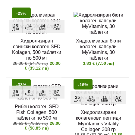
-29%
60 таблетки по 500 мг колагенови пептиди -
хидролизиран колаген "MyVit..
25
14
44
56
Дни
Часа
Мин
Сек
Хидролизиран
Хидролизиран бюти
свински колаген SFD
колаген капсули
25
9
24
56
-10%
Дни
Часа
Мин
Сек
Kolagen, 500 таблетки
MyVitamins, 30
по 500 мг
таблетки
28.00 € (54.76 лв)
20.00
3.83 € (7.50 лв)
Хидролизиран телешки колаген MyProtein 630-
€ (39.12 лв)
690 грама
24.00 € (46.94 лв)
26.59 € (52.00 лв)
-33%
-16%
25
0
5
56
Дни
Часа
Мин
Сек
25
17
11
56
Дни
Часа
Мин
Сек
Рибен колаген SFD
Fish Collagen, 500
Хидролизирани
Качествен хидролизиран колаген на прах за
таблетки по 500 мг
колагенови пептиди
пиене - колагенови пептиди "..
38.63 € (75.56 лв)
26.00
MyVitamins Vitality
€ (50.85 лв)
Collagen 308 гр
16.36 € (32.00 лв)
13.80