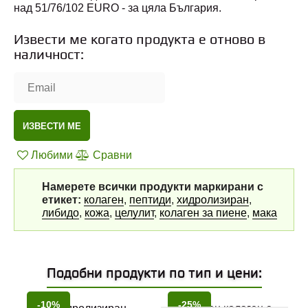
над 51/76/102 EURO - за цяла България.
Извести ме когато продукта е отново в
наличност:
ИЗВЕСТИ МЕ
Любими
Сравни
Намерете всички продукти маркирани с
етикет:
колаген
,
пептиди
,
хидролизиран
,
либидо
,
кожа
,
целулит
,
колаген за пиене
,
мака
Подобни продукти по тип и цени:
-10%
-25%