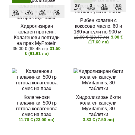
27
3
21
51
Дни
Часа
Мин
Сек
25
10
47
51
Дни
Часа
Мин
Сек
Рибен колаген с
Хидролизиран
кокосово масло, 60 и
колаген протеин:
180 капсули по 900 мг
12.00 € (23.47 лв)
9.00 €
Колагенови пептиди
(17.60 лв)
на прах MyProtein
35.00 € (68.45 лв)
31.50
€ (61.61 лв)
Колагенови
Хидролизиран бюти
палачинки: 500 гр
колаген капсули
готова колагенова
MyVitamins, 30
смес на прах
таблетки
11.76 € (23.00 лв)
3.83 € (7.50 лв)