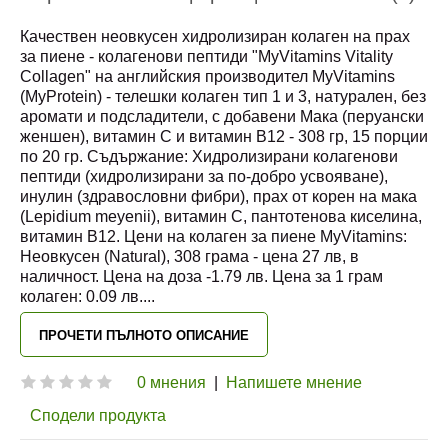
Качествен неовкусен хидролизиран колаген на прах
за пиене - колагенови пептиди "MyVitamins Vitality
Collagen" на английския производител MyVitamins
(MyProtein) - телешки колаген тип 1 и 3, натурален, без
аромати и подсладители, с добавени Мака (перуански
женшен), витамин C и витамин B12 - 308 гр, 15 порции
по 20 гр. Съдържание: Хидролизирани колагенови
пептиди (хидролизирани за по-добро усвояване),
инулин (здравословни фибри), прах от корен на мака
(Lepidium meyenii), витамин C, пантотенова киселина,
витамин B12. Цени на колаген за пиене MyVitamins:
Неовкусен (Natural), 308 грама - цена 27 лв, в
наличност. Цена на доза -1.79 лв. Цена за 1 грам
колаген: 0.09 лв.
...
ПРОЧЕТИ ПЪЛНОТО ОПИСАНИЕ
0 мнения
|
Напишете мнение
Сподели продукта