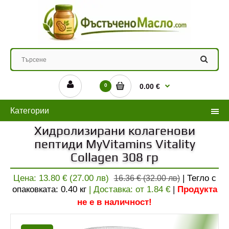
0
0.00 €
Категории
Хидролизирани колагенови
пептиди MyVitamins Vitality
Collagen 308 гр
Цена:
13.80 € (27.00 лв)
| Тегло с
16.36 € (32.00 лв)
опаковката:
0.40
кг
| Доставка: от
1.84
€
|
Продукта
не е в наличност!