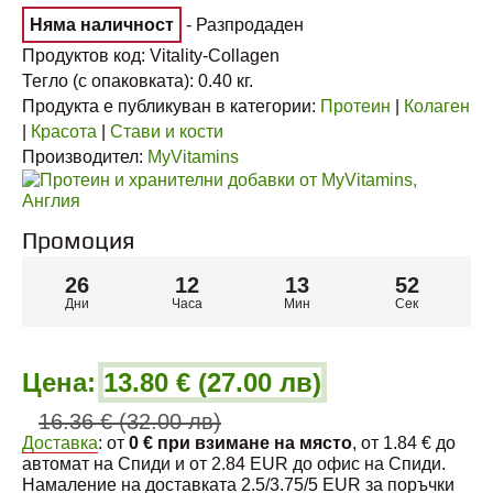
Няма наличност
- Разпродаден
Продуктов код:
Vitality-Collagen
Тегло (с опаковката):
0.40
кг.
Продукта е публикуван в категории:
Протеин
|
Колаген
|
Красота
|
Стави и кости
Производител:
MyVitamins
Промоция
26
12
13
51
Дни
Часа
Мин
Сек
Цена:
13.80 € (27.00 лв)
16.36 € (32.00 лв)
Доставка
: от
0 € при взимане на място
, от 1.84 € до
автомат на Спиди и от 2.84 EUR до офис на Спиди.
Намаление на доставката 2.5/3.75/5 EUR за поръчки