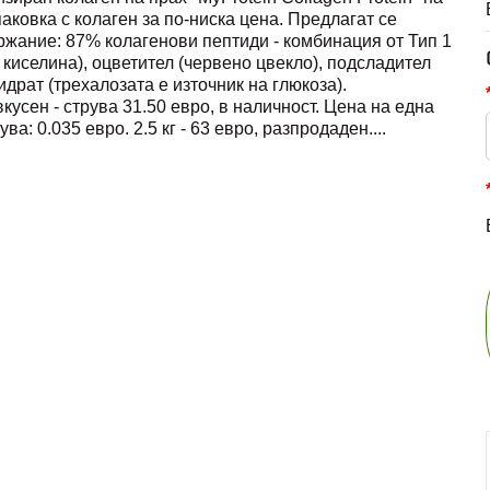
ковка с колаген за по-ниска цена. Предлагат се
ъдържание: 87% колагенови пептиди - комбинация от Тип 1
 киселина), оцветител (червено цвекло), подсладител
идрат (трехалозата е източник на глюкоза).
кусен - струва 31.50 евро, в наличност. Цена на една
ува: 0.035 евро. 2.5 кг - 63 евро, разпродаден.
...