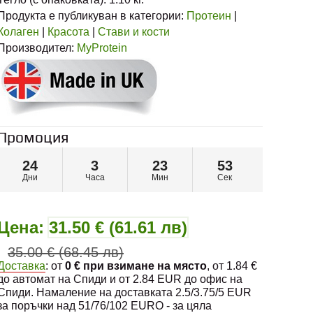
Продукта е публикуван в категории:
Протеин
|
Колаген
|
Красота
|
Стави и кости
Производител:
MyProtein
Промоция
24
3
23
53
Дни
Часа
Мин
Сек
Цена:
31.50 € (61.61 лв)
35.00 € (68.45 лв)
Доставка
: от
0 € при взимане на място
, от 1.84 €
до автомат на Спиди и от 2.84 EUR до офис на
Спиди. Намаление на доставката 2.5/3.75/5 EUR
за поръчки над 51/76/102 EURO - за цяла