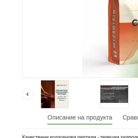
Описание на продукта
Срав
Качествени колагенови пептиди - телешки хидролиз