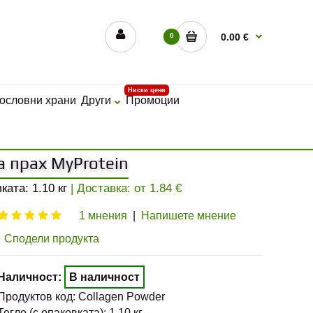
0
0.00 €
Ниски цени
ословни храни
Други
Промоции
 прах MyProtein
вката:
1.10
кг
| Доставка: от
1.84
€
1 мнения
|
Напишете мнение
Сподели продукта
Наличност:
В наличност
Продуктов код:
Collagen Powder
Тегло (с опаковката):
1.10
кг.