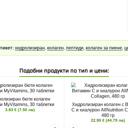
тикет:
хидролизиран
,
колаген
,
пептиди
,
колаген за пиене
,
ц
Подобни продукти по тип и цени:
олизиран бюти колаген
и MyVitamins, 30 таблетки
Хидролизиран колаген с 
3.83 € (7.50 лв)
C и хиалурон AllNutrition C
480 гр
22.90 € (44.79 лв)