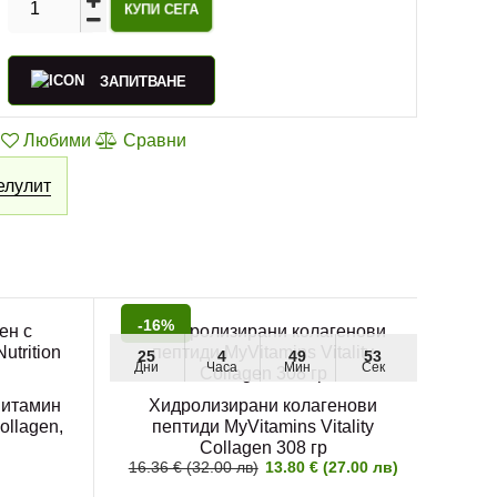
ЗАПИТВАНЕ
Любими
Сравни
елулит
-16%
25
4
49
53
Дни
Часа
Мин
Сек
Витамин
Хидролизирани колагенови
ollagen,
пептиди MyVitamins Vitality
Collagen 308 гр
16.36 € (32.00 лв)
13.80 € (27.00 лв)