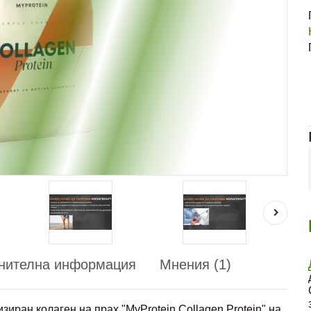
нителна информация
Мнения (1)
иран колаген на прах "MyProtein Collagen Protein" на