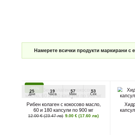
Намерете всички продукти маркирани с е
-25%
25
19
57
53
Дни
Часа
Мин
Сек
Рибен колаген с кокосово масло,
Хидр
60 и 180 капсули по 900 мг
капсул
12.00 € (23.47 лв)
9.00 € (17.60 лв)