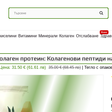
Ново
киселини
Витамини
Минерали
Колаген
Отслабване
Здрав
олаген протеин: Колагенови пептиди на
Цена:
31.50 € (61.61 лв)
| Тегло с опако
35.00 € (68.45 лв)