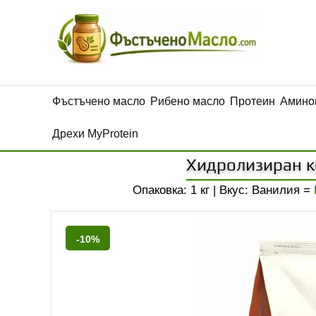
Фъстъчено масло
Рибено масло
Протеин
Амино
Дрехи MyProtein
Хидролизиран к
Опаковка: 1 кг | Вкус: Ванилия =
-10%