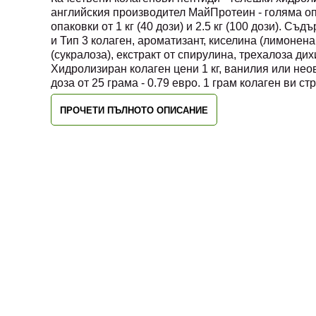
английския производител МайПротеин - голяма опа
опаковки от 1 кг (40 дози) и 2.5 кг (100 дози). С
и Тип 3 колаген, ароматизант, киселина (лимонена
(сукралоза), екстракт от спирулина, трехалоза дих
Хидролизиран колаген цени 1 кг, ванилия или неов
доза от 25 грама - 0.79 евро. 1 грам колаген ви стр
ПРОЧЕТИ ПЪЛНОТО ОПИСАНИЕ