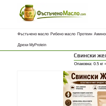
Фъстъчено масло
Рибено масло
Протеин
Амино
Дрехи MyProtein
Свински жел
Опаковка: 0.5 кг 