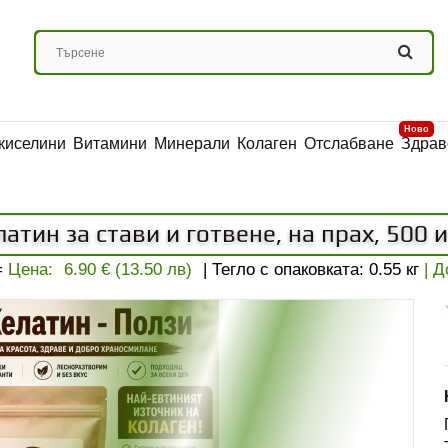
Ново
киселини
Витамини
Минерали
Колаген
Отслабване
Здрав
атин за стави и готвене, на прах, 500 
=
Цена:
6.90 € (13.50 лв)
| Тегло с опаковката:
0.55
кг
| 