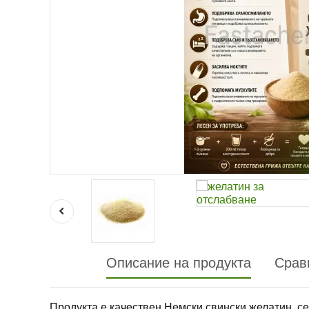
Описание на продукта
Срав
Продукта е качествен Немски свински желатин, се