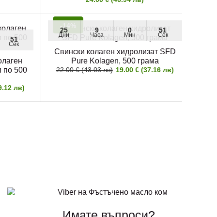
-14%
25
9
0
51
Дни
Часа
Мин
Сек
51
Сек
Свински колаген хидролизат SFD
олаген
Pure Kolagen, 500 грама
и по 500
22.00 € (43.03 лв)
19.00 € (37.16 лв)
9.12 лв)
Имате въпроси?