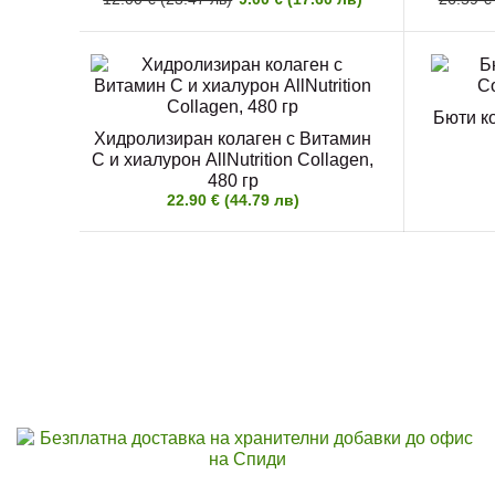
Бюти ко
Хидролизиран колаген с Витамин
C и хиалурон AllNutrition Collagen,
480 гр
22.90 € (44.79 лв)