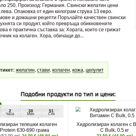
оло 250. Произход: Германия. Свински желатин цени
 лева. Опаковка от един килограм струва 13 евро.
ремове и домашни рецепти Поръчайте качествен свински
кухнята си продукт, който превръща обикновените
ова е практична съставка за: Хората, които се грижат
точник на колаген. Хора, обичащи до
...
тикет:
желатин
,
стави
,
колаген
,
кожа
,
целулит
Подобни продукти по тип и цени:
2
38
51
Часа
Мин
Сек
лизиран телешки колаген
Хидролизиран колаген с 
Protein 630-690 грама
C Bulk, 0.5 кг
 (52.00 лв)
24.00 € (46.94 лв)
22.50 € (44.00 лв)