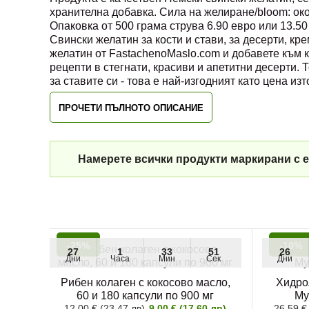
хранителна добавка. Сила на желиране/bloom: ок
Опаковка от 500 грама струва 6.90 евро или 13.50
Свински желатин за кости и стави, за десерти, к
желатин от FastachenoMaslo.com и добавете към 
рецепти в стегнати, красиви и апетитни десерти. Т
за ставите си - това е най-изгодният като цена из
ПРОЧЕТИ ПЪЛНОТО ОПИСАНИЕ
Намерете всички продукти маркирани с е
-25%
-10%
27
1
33
51
26
Дни
Часа
Мин
Сек
Дни
Рибен колаген с кокосово масло,
Хидро
60 и 180 капсули по 900 мг
My
12.00 € (23.47 лв)
9.00 € (17.60 лв)
26.59 €