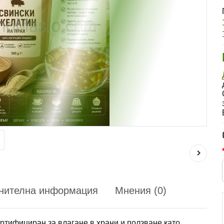
нителна информация
Мнения (0)
ртифициран за влагане в храни и ползване като