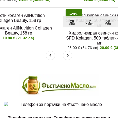
-29%
26
7
58
Дни
Часа
Мин
лаген AllNutrition Collagen
Beauty, 158 гр
Хидролизиран свински к
10.90 € (21.32 лв)
SFD Kolagen, 500 таблетк
мг
28.00 € (54.76 лв)
20.00 € (3
Телефон за поръчки: Телефона се вижда само в