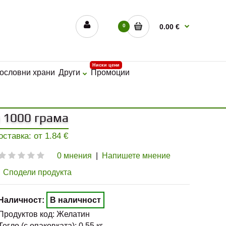
0
0.00 €
Ниски цени
ословни храни
Други
Промоции
и 1000 грама
Доставка: от
1.84
€
0 мнения
|
Напишете мнение
Сподели продукта
Наличност:
В наличност
Продуктов код:
Желатин
Тегло (с опаковката):
0.55
кг.