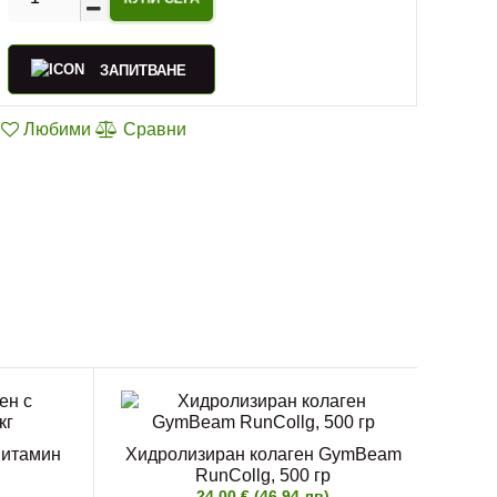
ЗАПИТВАНЕ
Любими
Сравни
Витамин
Хидролизиран колаген GymBeam
RunCollg, 500 гр
24.00 € (46.94 лв)