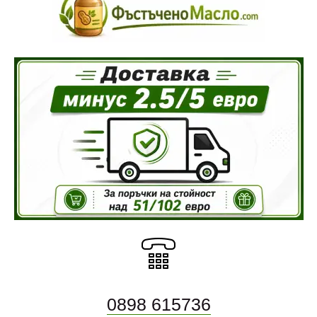
Сурови белени тиквени семки, екстра качество, в
опаковки по 250 г..
Суров шам фъстък, белен, 1 кг и 5 кг
40.00 € (78.23 лв)
Суров, белен шам фъстък, екстра качество -
качествени Ирански шам фъст..
0898 615736