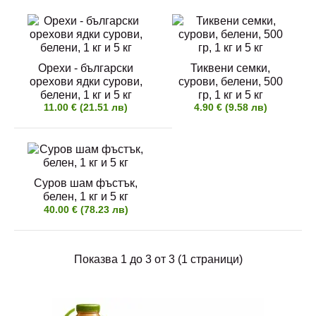
Орехи - български орехови ядки сурови, белени,
Орехи - български
Тиквени семки,
орехови ядки сурови,
1 кг и 5 кг
сурови, белени, 500
белени, 1 кг и 5 кг
гр, 1 кг и 5 кг
11.00 € (21.51 лв)
11.00 € (21.51 лв)
4.90 € (9.58 лв)
Сурови белени орехи, екстра качество -
Суров шам фъстък,
качествени български орехови яд..
белен, 1 кг и 5 кг
40.00 € (78.23 лв)
Показва 1 до 3 от 3 (1 страници)
Тиквени семки, сурови, белени, 500 гр, 1 кг и 5 кг
4.90 € (9.58 лв)