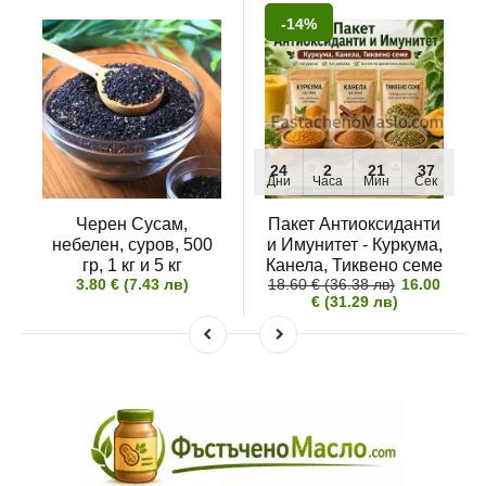
-14%
24
2
21
37
Дни
Часа
Мин
Сек
Черен Сусам,
Пакет Антиоксиданти
небелен, суров, 500
и Имунитет - Куркума,
гр, 1 кг и 5 кг
Канела, Тиквено семе
3.80 € (7.43 лв)
18.60 € (36.38 лв)
16.00
€ (31.29 лв)