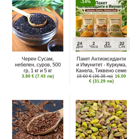
-14%
24
2
21
31
Дни
Часа
Мин
Сек
Черен Сусам,
Пакет Антиоксиданти
небелен, суров, 500
и Имунитет - Куркума,
гр, 1 кг и 5 кг
Канела, Тиквено семе
3.80 € (7.43 лв)
18.60 € (36.38 лв)
16.00
€ (31.29 лв)