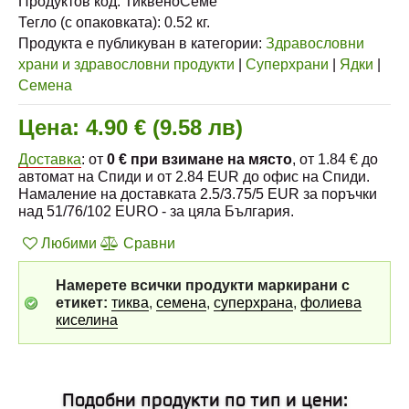
Продуктов код:
ТиквеноСеме
Тегло (с опаковката):
0.52
кг.
Продукта е публикуван в категории:
Здравословни
храни и здравословни продукти
|
Суперхрани
|
Ядки
|
Семена
Цена:
4.90 € (9.58 лв)
Доставка
: от
0 € при взимане на място
, от 1.84 € до
автомат на Спиди и от 2.84 EUR до офис на Спиди.
Намаление на доставката 2.5/3.75/5 EUR за поръчки
над 51/76/102 EURO - за цяла България.
Любими
Сравни
Намерете всички продукти маркирани с
етикет:
тиква
,
семена
,
суперхрана
,
фолиева
киселина
Подобни продукти по тип и цени: