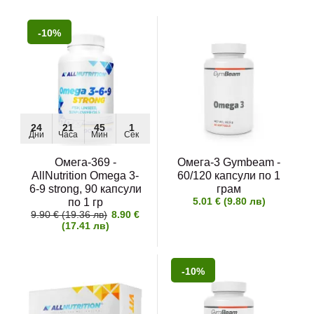
-10%
24
21
45
1
Дни
Часа
Мин
Сек
Омега-369 -
Омега-3 Gymbeam -
AllNutrition Omega 3-
60/120 капсули по 1
6-9 strong, 90 капсули
грам
5.01 € (9.80 лв)
по 1 гр
9.90 € (19.36 лв)
8.90 €
(17.41 лв)
-10%