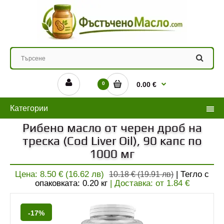
0
0.00 €
Категории
Рибено масло от черен дроб на
треска (Cod Liver Oil), 90 капс по
1000 мг
Цена:
8.50 € (16.62 лв)
| Тегло с
10.18 € (19.91 лв)
опаковката:
0.20
кг
| Доставка: от
1.84
€
-17%