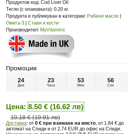
Продуктов код:
Cod Liver Oil
Тегло (с опаковката):
0.20
кг.
Продукта е публикуван в категории:
Рибено масло
|
Омега-3
|
Стави и кости
Производител:
MyVitamins
Промоция
24
23
53
54
Дни
Часа
Мин
Сек
Цена:
8.50 € (16.62 лв)
10.18 € (19.91 лв)
Доставка
: от
0 € при взимане на място
, от 1.84 € до
автомат на Спиди и от 2.74 EUR до офис на Спиди.