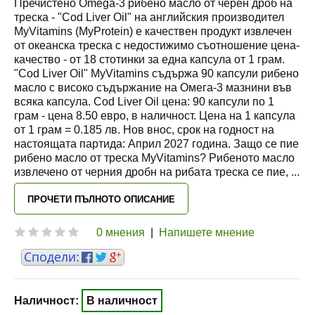
Пречистено Omega-3 рибено масло от черен дроб на
треска - "Cod Liver Oil" на английския производител
MyVitamins (MyProtein) е качествен продукт извлечен
от океанска треска с недостижимо съотношение цена-
качество - от 18 стотинки за една капсула от 1 грам.
"Cod Liver Oil" MyVitamins съдържа 90 капсули рибено
масло с високо съдържание на Омега-3 мазнини във
всяка капсула. Cod Liver Oil цена: 90 капсули по 1
грам - цена 8.50 евро, в наличност. Цена на 1 капсула
от 1 грам = 0.185 лв. Нов внос, срок на годност на
настоящата партида: Април 2027 година. Защо се пие
рибено масло от треска MyVitamins? Рибеното масло
извлечено от черния дробн на рибата треска се пие,
...
ПРОЧЕТИ ПЪЛНОТО ОПИСАНИЕ
0 мнения
|
Напишете мнение
Наличност:
В наличност