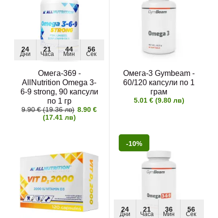
24
21
44
54
Дни
Часа
Мин
Сек
Омега-369 -
Омега-3 Gymbeam -
AllNutrition Omega 3-
60/120 капсули по 1
6-9 strong, 90 капсули
грам
5.01 € (9.80 лв)
по 1 гр
9.90 € (19.36 лв)
8.90 €
(17.41 лв)
-10%
24
21
36
54
Дни
Часа
Мин
Сек