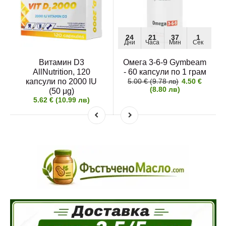
24
21
37
1
Дни
Часа
Мин
Сек
Витамин D3
Омега 3-6-9 Gymbeam
AllNutrition, 120
- 60 капсули по 1 грам
капсули по 2000 IU
5.00 € (9.78 лв)
4.50 €
(8.80 лв)
(50 μg)
5.62 € (10.99 лв)