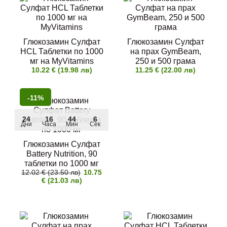
Глюкозамин Сулфат
Глюкозамин Сулфат
HCL Таблетки по 1000
на прах GymBeam,
мг на MyVitamins
250 и 500 грама
10.22 € (19.98 лв)
11.25 € (22.00 лв)
-11%
24
16
44
4
Дни
Часа
Мин
Сек
Глюкозамин Сулфат
Battery Nutrition, 90
таблетки по 1000 мг
12.02 € (23.50 лв)
10.75
€ (21.03 лв)