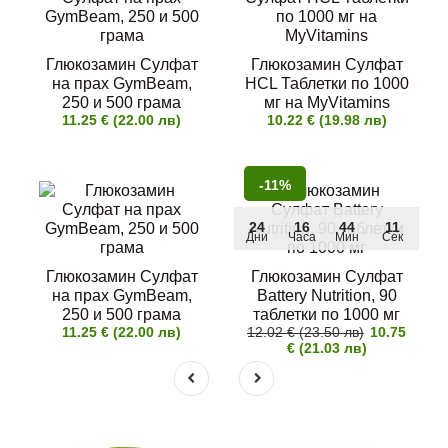
Глюкозамин Сулфат
Глюкозамин Сулфат
на прах GymBeam,
HCL Таблетки по 1000
250 и 500 грама
мг на MyVitamins
11.25 € (22.00 лв)
10.22 € (19.98 лв)
-11%
24
16
44
11
Дни
Часа
Мин
Сек
Глюкозамин Сулфат
Глюкозамин Сулфат
на прах GymBeam,
Battery Nutrition, 90
250 и 500 грама
таблетки по 1000 мг
11.25 € (22.00 лв)
12.02 € (23.50 лв)
10.75
€ (21.03 лв)