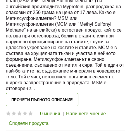
прах (MSM или "Methyl Sulfonyl Methane") на
английския производител Myprotein, разпродажба на
опаковки от 250 грама на цена от 17 лева. Какво е
Метилсулфонилметан? MSM или
Метилсулфонилметан (МСМ или "Methyl Sulfonyl
Methane" на английски) е естествен продукт, който се
ползва при остеопороза, болки в ставите или при
нарушено функциониране на ставите, служи за
цялостно укрепване на костите и ставите. МСМ е в
състава на хрущялната тъкан и участва в нейното
формиране. Метилсулфонилметанът е сярно
съединение, съставено от метил и сяра. Той е един от
най-богатите на съдържание минерали в човешкото
тяло. Той е чист, нетоксичен, органичен елемент с
широко разпространение в природата. MSM е
отговорен з
...
ПРОЧЕТИ ПЪЛНОТО ОПИСАНИЕ
0 мнения
|
Напишете мнение
Сподели продукта