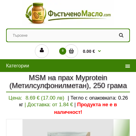
0
0.00 €
Категории
MSM на прах Myprotein
(Метилсулфонилметан), 250 грама
Цена:
8.69 € (17.00 лв)
| Тегло с опаковката:
0.26
кг
| Доставка: от
1.84
€
|
Продукта не е в
наличност!