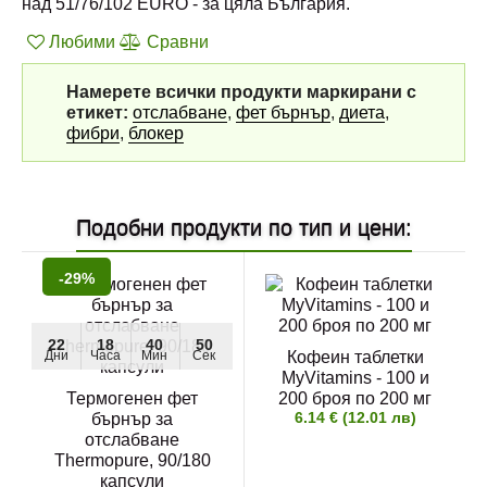
над 51/76/102 EURO - за цяла България.
Любими
Сравни
Намерете всички продукти маркирани с
етикет:
отслабване
,
фет бърнър
,
диета
,
фибри
,
блокер
Подобни продукти по тип и цени:
-29%
22
18
40
49
Дни
Часа
Мин
Сек
Кофеин таблетки
MyVitamins - 100 и
Термогенен фет
200 броя по 200 мг
6.14 € (12.01 лв)
бърнър за
отслабване
Thermopure, 90/180
капсули