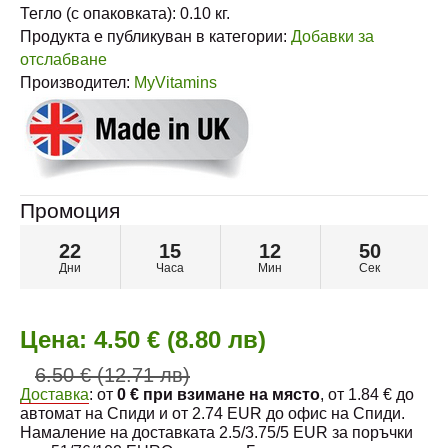
Тегло (с опаковката):
0.10
кг.
Продукта е публикуван в категории:
Добавки за
отслабване
Производител:
MyVitamins
Промоция
22
15
12
49
Дни
Часа
Мин
Сек
Цена:
4.50 € (8.80 лв)
6.50 € (12.71 лв)
Доставка
: от
0 € при взимане на място
, от 1.84 € до
автомат на Спиди и от 2.74 EUR до офис на Спиди.
Намаление на доставката 2.5/3.75/5 EUR за поръчки