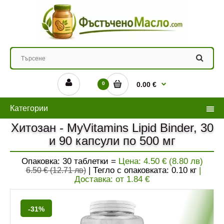
0
0.00 €
Категории
Хитозан - MyVitamins Lipid Binder, 30
и 90 капсули по 500 мг
Опаковка: 30 таблетки =
Цена:
4.50 € (8.80 лв)
| Тегло с опаковката:
0.10
кг
|
6.50 € (12.71 лв)
Доставка: от
1.84
€
-31%