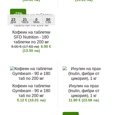
-23%
23
21
0
49
Дни
Часа
Мин
Сек
Кофеин на таблетки
SFD Nutrition - 180
таблетки по 200 мг
9.00 € (17.60 лв)
6.90 €
(13.50 лв)
Кофеин на таблетки
Инулин на прах
Gymbeam - 90 и 180
(Inulin, фибри от
таб по 200 мг
цикория), 1 кг
5.12 € (10.01 лв)
11.80 € (23.08 лв)