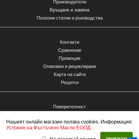
Производители
Връщане и замяна
Полезни статии и ръководства
Контакти
Сравнение
Промоция
Опаковки и рециклиране
Карта на сайта
Рецепти
Поверителност
Моят акаунт
Нашият онлайн магазин ползва cookies. Информация:
Поръчки
Опаковка
Условия на Фъстъчено Масло ЕООД
КОЛИЧЕСТВО
Любими
Търсене