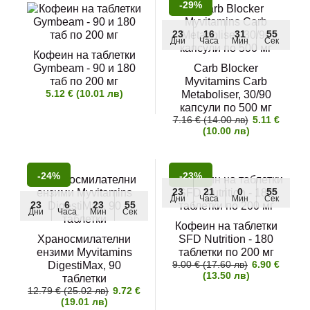
-29%
23
16
31
55
Дни
Часа
Мин
Сек
Кофеин на таблетки
Gymbeam - 90 и 180
Carb Blocker
таб по 200 мг
Myvitamins Carb
5.12 € (10.01 лв)
Metaboliser, 30/90
капсули по 500 мг
7.16 € (14.00 лв)
5.11 €
(10.00 лв)
-24%
-23%
23
21
0
55
Дни
Часа
Мин
Сек
23
6
23
55
Дни
Часа
Мин
Сек
Кофеин на таблетки
Храносмилателни
SFD Nutrition - 180
ензими Myvitamins
таблетки по 200 мг
9.00 € (17.60 лв)
6.90 €
DigestiMax, 90
(13.50 лв)
таблетки
12.79 € (25.02 лв)
9.72 €
(19.01 лв)