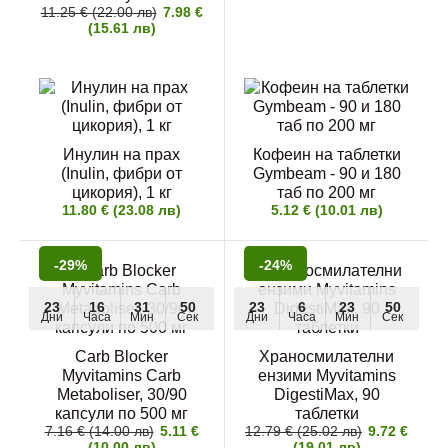
11.25 € (22.00 лв)
7.98 €
(15.61 лв)
Инулин на прах
Кофеин на таблетки
(Inulin, фибри от
Gymbeam - 90 и 180
цикория), 1 кг
таб по 200 мг
11.80 € (23.08 лв)
5.12 € (10.01 лв)
-29%
-24%
23
16
31
49
23
6
23
49
Дни
Часа
Мин
Сек
Дни
Часа
Мин
Сек
Carb Blocker
Храносмилателни
Myvitamins Carb
ензими Myvitamins
Metaboliser, 30/90
DigestiMax, 90
капсули по 500 мг
таблетки
7.16 € (14.00 лв)
5.11 €
12.79 € (25.02 лв)
9.72 €
(10.00 лв)
(19.01 лв)