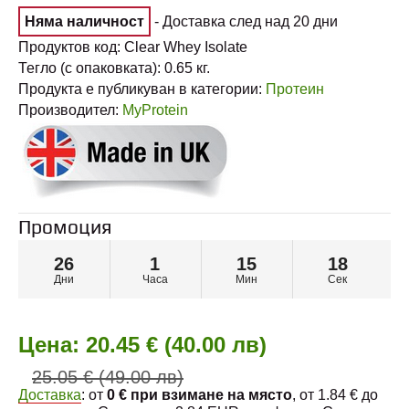
Няма наличност
- Доставка след над 20 дни
Продуктов код:
Clear Whey Isolate
Тегло (с опаковката):
0.65
кг.
Продукта е публикуван в категории:
Протеин
Производител:
MyProtein
Промоция
26
1
15
17
Дни
Часа
Мин
Сек
Цена:
20.45 € (40.00 лв)
25.05 € (49.00 лв)
Доставка
: от
0 € при взимане на място
, от 1.84 € до