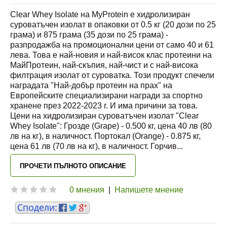
Clear Whey Isolate на MyProtein е хидролизиран
суроватъчен изолат в опаковки от 0.5 кг (20 дози по 25
грама) и 875 грама (35 дози по 25 грама) -
разпродажба на промоционални цени от само 40 и 61
лева. Това е най-новия и най-висок клас протеини на
МайПротеин, най-скъпия, най-чист и с най-висока
филтрация изолат от суроватка. Този продукт спечели
наградата "Най-добър протеин на прах" на
Европейските специализирани награди за спортно
хранене през 2022-2023 г. И има причини за това.
Цени на хидролизиран суроватъчен изолат "Clear
Whey Isolate": Грозде (Grape) - 0.500 кг, цена 40 лв (80
лв на кг), в наличност. Портокал (Orange) - 0.875 кг,
цена 61 лв (70 лв на кг), в наличност. Горчив
...
ПРОЧЕТИ ПЪЛНОТО ОПИСАНИЕ
0 мнения
|
Напишете мнение