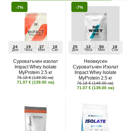
-7%
-7%
24
19
37
17
25
12
50
17
Дни
Часа
Мин
Сек
Дни
Часа
Мин
Сек
Суроватъчен изолат
Неовкусен
Impact Whey Isolate
Суроватъчен Изолат
MyProtein 2.5 кг
Impact Whey Isolate
76.18 € (149.00 лв)
MyProtein 2.5 кг
71.07 € (139.00 лв)
76.18 € (149.00 лв)
71.07 € (139.00 лв)