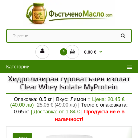
0
0.00 €
Категории
Хидролизиран суроватъчен изолат
Clear Whey Isolate MyProtein
Опаковка: 0.5 кг | Вкус: Лимон =
Цена:
20.45 €
(40.00 лв)
| Тегло с опаковката:
25.05 € (49.00 лв)
0.65
кг
| Доставка: от
1.84
€
|
Продукта не е в
наличност!