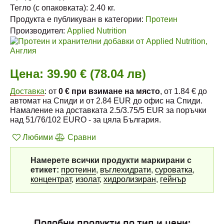
Тегло (с опаковката):
2.40
кг.
Продукта е публикуван в категории:
Протеин
Производител:
Applied Nutrition
Цена:
39.90 € (78.04 лв)
Доставка
: от
0 € при взимане на място
, от 1.84 € до
автомат на Спиди и от 2.84 EUR до офис на Спиди.
Намаление на доставката 2.5/3.75/5 EUR за поръчки
над 51/76/102 EURO - за цяла България.
Любими
Сравни
Намерете всички продукти маркирани с
етикет:
протеини
,
въглехидрати
,
суроватка
,
концентрат
,
изолат
,
хидролизиран
,
гейнър
Подобни продукти по тип и цени: