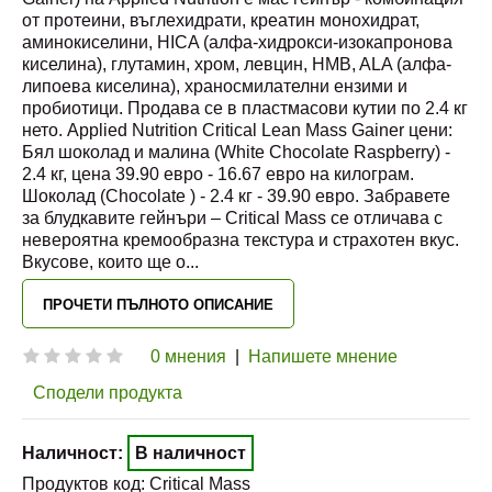
от протеини, въглехидрати, креатин монохидрат,
аминокиселини, HICA (алфа-хидрокси-изокапронова
киселина), глутамин, хром, левцин, HMB, ALA (алфа-
липоева киселина), храносмилателни ензими и
пробиотици. Продава се в пластмасови кутии по 2.4 кг
нето. Applied Nutrition Critical Lean Mass Gainer цени:
Бял шоколад и малина (White Chocolate Raspberry) -
2.4 кг, цена 39.90 евро - 16.67 евро на килограм.
Шоколад (Chocolate ) - 2.4 кг - 39.90 евро. Забравете
за блудкавите гейнъри – Critical Mass се отличава с
невероятна кремообразна текстура и страхотен вкус.
Вкусове, които ще о
...
ПРОЧЕТИ ПЪЛНОТО ОПИСАНИЕ
0 мнения
|
Напишете мнение
Сподели продукта
Наличност:
В наличност
Продуктов код:
Critical Mass