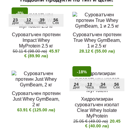
-8%
23
12
39
54
Дни
Часа
Мин
Сек
Суроватъчен протеин
Суроватъчен протеин
Impact Whey
True Whey GymBeam,
MyProtein 2.5 кг
1 и 2.5 кг
50.11 € (98.00 лв)
45.97
28.12 € (55.00 лв)
€ (89.90 лв)
-18%
24
12
34
54
Дни
Часа
Мин
Сек
Суроватъчен протеин
Just Whey GymBeam,
Хидролизиран
2 кг
суроватъчен изолат
63.91 € (125.00 лв)
Clear Whey Isolate
MyProtein
25.05 € (49.00 лв)
20.45
€ (40.00 лв)