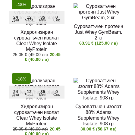
-18%
24
12
35
0
Дни
Часа
Мин
Сек
Суроватъчен протеин
Хидролизиран
Just Whey GymBeam,
суроватъчен изолат
2 кг
63.91 € (125.00 лв)
Clear Whey Isolate
MyProtein
25.05 € (49.00 лв)
20.45
€ (40.00 лв)
-18%
24
12
35
0
Дни
Часа
Мин
Сек
Хидролизиран
Суроватъчен изолат
суроватъчен изолат
88% Adams
Clear Whey Isolate
Supplements Whey
MyProtein
Isolate, 908 гр
25.05 € (49.00 лв)
20.45
30.00 € (58.67 лв)
€ (40.00 лв)