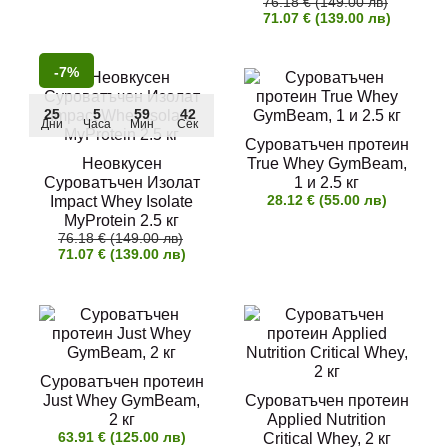
76.18 € (149.00 лв)
71.07 € (139.00 лв)
-7%
25
5
59
41
Дни
Часа
Мин
Сек
Суроватъчен протеин
Неовкусен
True Whey GymBeam,
Суроватъчен Изолат
1 и 2.5 кг
28.12 € (55.00 лв)
Impact Whey Isolate
MyProtein 2.5 кг
76.18 € (149.00 лв)
71.07 € (139.00 лв)
Суроватъчен протеин
Just Whey GymBeam,
Суроватъчен протеин
2 кг
Applied Nutrition
63.91 € (125.00 лв)
Critical Whey, 2 кг