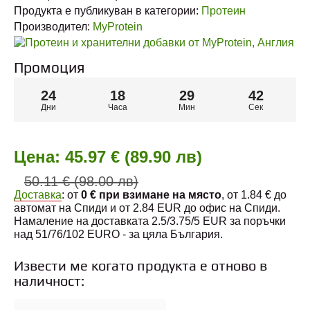
Продукта е публикуван в категории:
Протеин
Производител:
MyProtein
Промоция
24
18
29
41
Дни
Часа
Мин
Сек
Цена:
45.97 € (89.90 лв)
50.11 € (98.00 лв)
Доставка
: от
0 € при взимане на място
, от 1.84 € до
автомат на Спиди и от 2.84 EUR до офис на Спиди.
Намаление на доставката 2.5/3.75/5 EUR за поръчки
над 51/76/102 EURO - за цяла България.
Извести ме когато продукта е отново в
наличност: