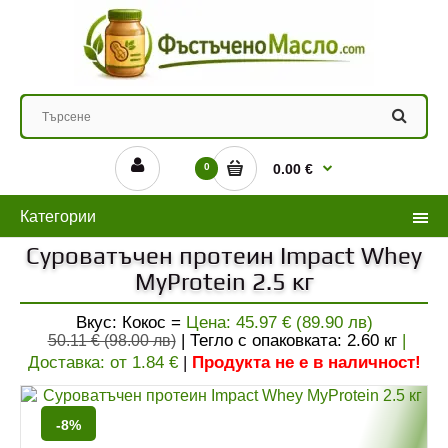
0
0.00 €
Категории
Суроватъчен протеин Impact Whey
MyProtein 2.5 кг
Вкус: Кокос =
Цена:
45.97 € (89.90 лв)
| Тегло с опаковката:
2.60
кг
|
50.11 € (98.00 лв)
Доставка: от
1.84
€
|
Продукта не е в наличност!
-8%