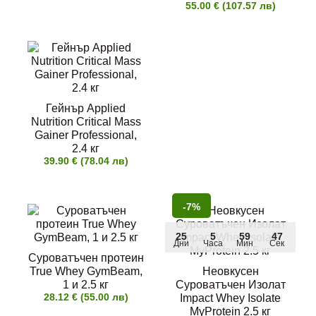
55.00 € (107.57 лв)
Гейнър Applied
Nutrition Critical Mass
Gainer Professional,
2.4 кг
39.90 € (78.04 лв)
-7%
25
5
59
47
Дни
Часа
Мин
Сек
Суроватъчен протеин
True Whey GymBeam,
Неовкусен
1 и 2.5 кг
Суроватъчен Изолат
28.12 € (55.00 лв)
Impact Whey Isolate
MyProtein 2.5 кг