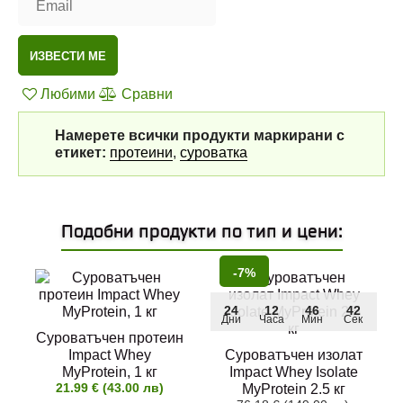
ИЗВЕСТИ МЕ
Любими
Сравни
Намерете всички продукти маркирани с
етикет:
протеини
,
суроватка
Подобни продукти по тип и цени:
-7%
24
12
46
41
Дни
Часа
Мин
Сек
Суроватъчен протеин
Impact Whey
Суроватъчен изолат
MyProtein, 1 кг
Impact Whey Isolate
21.99 € (43.00 лв)
MyProtein 2.5 кг