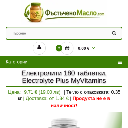
0
0.00 €
Категории
Електролити 180 таблетки,
Electrolyte Plus MyVitamins
Цена:
9.71 € (19.00 лв)
| Тегло с опаковката:
0.35
кг
| Доставка: от
1.84
€
|
Продукта не е в
наличност!