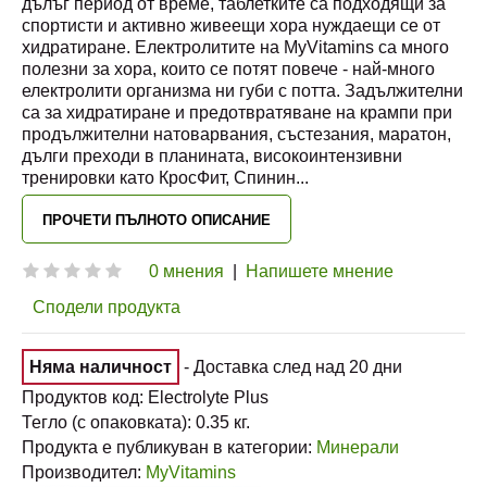
дълъг период от време, таблетките са подходящи за
спортисти и активно живеещи хора нуждаещи се от
хидратиране. Електролитите на MyVitamins са много
полезни за хора, които се потят повече - най-много
електролити организма ни губи с потта. Задължителни
са за хидратиране и предотвратяване на крампи при
продължителни натоварвания, състезания, маратон,
дълги преходи в планината, високоинтензивни
тренировки като КросФит, Спинин
...
ПРОЧЕТИ ПЪЛНОТО ОПИСАНИЕ
0 мнения
|
Напишете мнение
Сподели продукта
Няма наличност
- Доставка след над 20 дни
Продуктов код:
Electrolyte Plus
Тегло (с опаковката):
0.35
кг.
Продукта е публикуван в категории:
Минерали
Производител:
MyVitamins