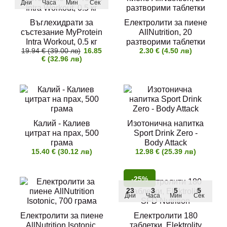
Дни
Часа
Мин
Сек
Въглехидрати за
Електролити за пиене
състезание MyProtein
AllNutrition, 20
Intra Workout, 0.5 кг
разтворими таблетки
19.94 € (39.00 лв)
16.85
2.30 € (4.50 лв)
€ (32.96 лв)
Калий - Калиев
Изотонична напитка
цитрат на прах, 500
Sport Drink Zero -
грама
Body Attack
15.40 € (30.12 лв)
12.98 € (25.39 лв)
-25%
23
3
5
4
Дни
Часа
Мин
Сек
Електролити за пиене
Електролити 180
AllNutrition Isotonic,
таблетки, Elektrolity