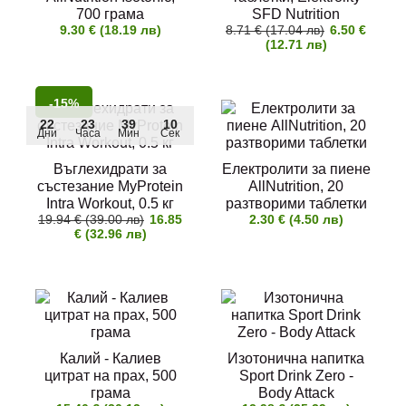
700 грама
SFD Nutrition
9.30 € (18.19 лв)
8.71 € (17.04 лв)
6.50 €
(12.71 лв)
-15%
22
23
39
10
Дни
Часа
Мин
Сек
Въглехидрати за
Електролити за пиене
състезание MyProtein
AllNutrition, 20
Intra Workout, 0.5 кг
разтворими таблетки
19.94 € (39.00 лв)
16.85
2.30 € (4.50 лв)
€ (32.96 лв)
Калий - Калиев
Изотонична напитка
цитрат на прах, 500
Sport Drink Zero -
грама
Body Attack