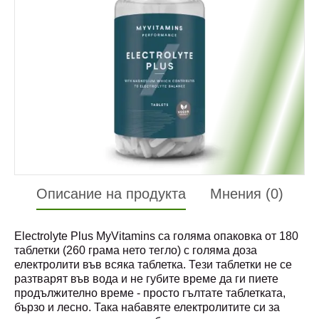
Описание на продукта
Мнения (0)
Electrolyte Plus MyVitamins са голяма опаковка от 180
таблетки (260 грама нето тегло) с голяма доза
електролити във всяка таблетка. Тези таблетки не се
разтварят във вода и не губите време да ги пиете
продължително време - просто гълтате таблетката,
бързо и лесно. Така набавяте електролитите си за