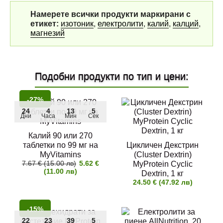
Намерете всички продукти маркирани с
етикет:
изотоник
,
електролити
,
калий
,
калций
,
магнезий
Подобни продукти по тип и цени:
-27%
24
4
13
4
Дни
Часа
Мин
Сек
Калий 90 или 270
таблетки по 99 мг на
Цикличен Декстрин
MyVitamins
(Cluster Dextrin)
7.67 € (15.00 лв)
5.62 €
MyProtein Cyclic
(11.00 лв)
Dextrin, 1 кг
24.50 € (47.92 лв)
-15%
22
23
39
4