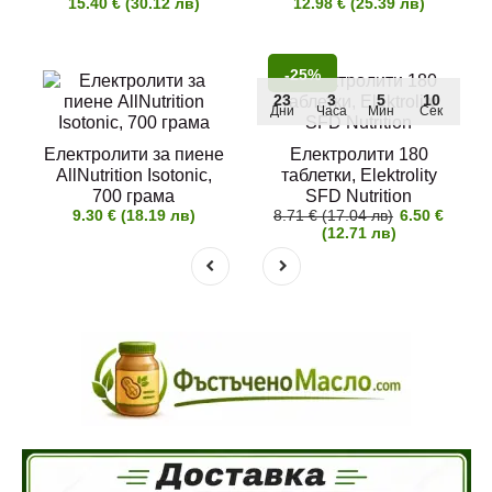
15.40 € (30.12 лв)
12.98 € (25.39 лв)
-25%
23
3
5
10
Дни
Часа
Мин
Сек
Електролити за пиене
Електролити 180
AllNutrition Isotonic,
таблетки, Elektrolity
700 грама
SFD Nutrition
9.30 € (18.19 лв)
8.71 € (17.04 лв)
6.50 €
(12.71 лв)