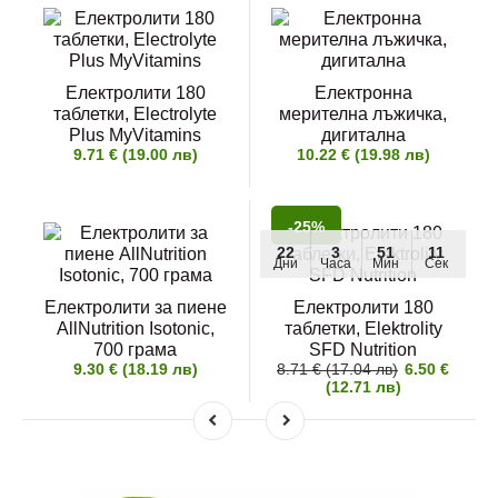
Електролити 180
Електронна
таблетки, Electrolyte
мерителна лъжичка,
Plus MyVitamins
дигитална
9.71 € (19.00 лв)
10.22 € (19.98 лв)
-25%
22
3
51
11
Дни
Часа
Мин
Сек
Електролити за пиене
Електролити 180
AllNutrition Isotonic,
таблетки, Elektrolity
700 грама
SFD Nutrition
9.30 € (18.19 лв)
8.71 € (17.04 лв)
6.50 €
(12.71 лв)