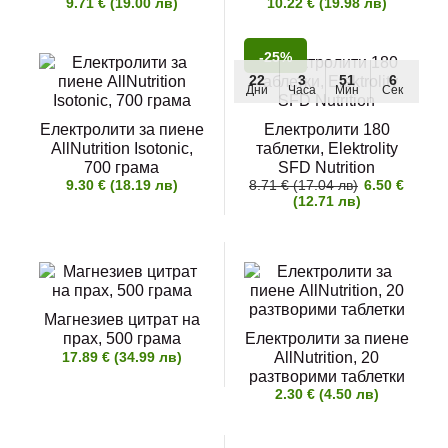
9.71 € (19.00 лв)
10.22 € (19.98 лв)
-25%
22
3
51
4
Дни
Часа
Мин
Сек
Електролити за пиене
Електролити 180
AllNutrition Isotonic,
таблетки, Elektrolity
700 грама
SFD Nutrition
9.30 € (18.19 лв)
8.71 € (17.04 лв)
6.50 €
(12.71 лв)
Магнезиев цитрат на
прах, 500 грама
Електролити за пиене
17.89 € (34.99 лв)
AllNutrition, 20
разтворими таблетки
2.30 € (4.50 лв)