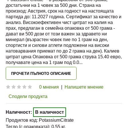
достатъчни на 1 човек за 500 дни. Страна на
произход: Австрия, срок на годност на настоящата
партида до: 11.2027 година. Сертификат за качество и
анализ. Високоефективен чист цитрат на калия на
прах, предлаган в семейна опаковка от 500 грама -
дават ви 500 дози от този важен за здравето ни
минерал (възрастен човек пие по 1 грам на ден,
спортисти и силови атлети подложени на високи
натоварвания приемат по до 2 грама на ден). Калиев
цитрат цена Опаковка от 500 грама струва 15.40 евро,
получавате цена на 1 грам под 0.0
...
ПРОЧЕТИ ПЪЛНОТО ОПИСАНИЕ
0 мнения
|
Напишете мнение
Сподели продукта
Наличност:
В наличност
Продуктов код:
PotassiumCitrate
Тегло (с опаковката):
0.55
кг.