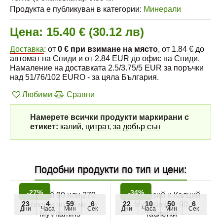
Продукта е публикуван в категории:
Минерали
Цена:
15.40 € (30.12 лв)
Доставка
: от
0 € при взимане на място
, от 1.84 € до
автомат на Спиди и от 2.84 EUR до офис на Спиди.
Намаление на доставката 2.5/3.75/5 EUR за поръчки
над 51/76/102 EURO - за цяла България.
Любими
Сравни
Намерете всички продукти маркирани с
етикет:
калий
,
цитрат
,
за добър сън
Подобни продукти по тип и цени:
-27%
-34%
23
4
59
4
22
10
50
4
Дни
Часа
Мин
Сек
Дни
Часа
Мин
Сек