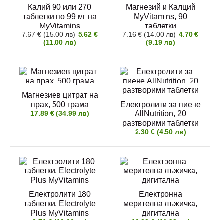
Калий 90 или 270
Магнезий и Калций
таблетки по 99 мг на
MyVitamins, 90
MyVitamins
таблетки
7.67 € (15.00 лв)
5.62 €
7.16 € (14.00 лв)
4.70 €
(11.00 лв)
(9.19 лв)
Магнезиев цитрат на
прах, 500 грама
Електролити за пиене
17.89 € (34.99 лв)
AllNutrition, 20
разтворими таблетки
2.30 € (4.50 лв)
Електролити 180
Електронна
таблетки, Electrolyte
мерителна лъжичка,
Plus MyVitamins
дигитална