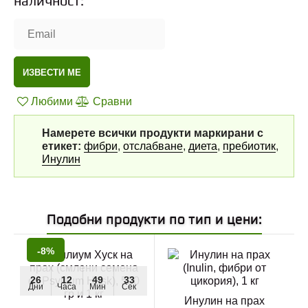
наличност:
ИЗВЕСТИ МЕ
Любими
Сравни
Намерете всички продукти маркирани с
етикет:
фибри
,
отслабване
,
диета
,
пребиотик
,
Инулин
Подобни продукти по тип и цени:
-8%
26
12
49
32
Дни
Часа
Мин
Сек
Инулин на прах