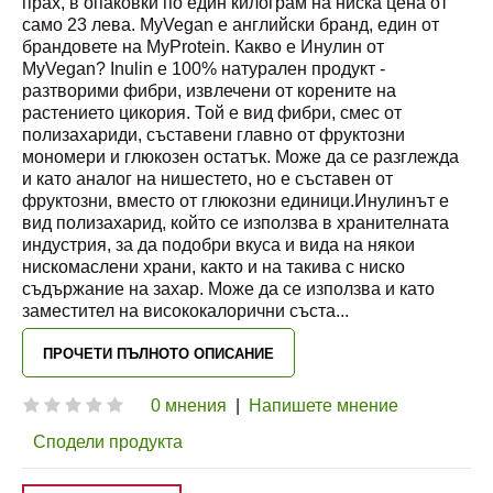
прах, в опаковки по един килограм на ниска цена от
само 23 лева. MyVegan е английски бранд, един от
брандовете на MyProtein. Какво е Инулин от
MyVegan? Inulin е 100% натурален продукт -
разтворими фибри, извлечени от корените на
растението цикория. Той е вид фибри, смес от
полизахариди, съставени главно от фруктозни
мономери и глюкозен остатък. Може да се разглежда
и като аналог на нишестето, но е съставен от
фруктозни, вместо от глюкозни единици.Инулинът е
вид полизахарид, който се използва в хранителната
индустрия, за да подобри вкуса и вида на някои
нискомаслени храни, както и на такива с ниско
съдържание на захар. Може да се използва и като
заместител на висококалорични съста
...
ПРОЧЕТИ ПЪЛНОТО ОПИСАНИЕ
0 мнения
|
Напишете мнение
Сподели продукта