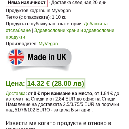
Няма наличност
- Доставка след над 20 дни
Продуктов код:
Inulin MyVegan
Тегло (с опаковката):
1.10
кг.
Продукта е публикуван в категории:
Добавки за
отслабване
|
Здравословни храни и здравословни
продукти
Производител:
MyVegan
Цена:
14.32 € (28.00 лв)
Доставка
: от
0 € при взимане на място
, от 1.84 € до
автомат на Спиди и от 2.84 EUR до офис на Спиди.
Намаление на доставката 2.5/3.75/5 EUR за поръчки
над 51/76/102 EURO - за цяла България.
Извести ме когато продукта е отново в