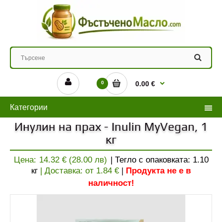
0
0.00 €
Категории
Инулин на прах - Inulin MyVegan, 1
кг
Цена:
14.32 € (28.00 лв)
| Тегло с опаковката:
1.10
кг
| Доставка: от
1.84
€
|
Продукта не е в
наличност!