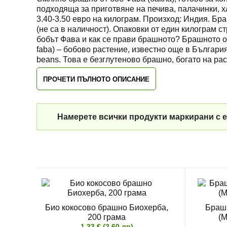
подходяща за приготвяне на печива, палачинки, хл
3.40-3.50 евро на килограм. Произход: Индия. Бр
(не са в наличност). Опаковки от един килограм стр
бобът Фава и как се прави брашното? Брашното от
faba) – бобово растение, известно още в България
beans. Това е безглутеново брашно, богато на ра
ПРОЧЕТИ ПЪЛНОТО ОПИСАНИЕ
Намерете всички продукти маркирани с е
Био кокосово брашно Биохерба,
Брашн
200 грама
(M
1.33 € (2.60 лв)