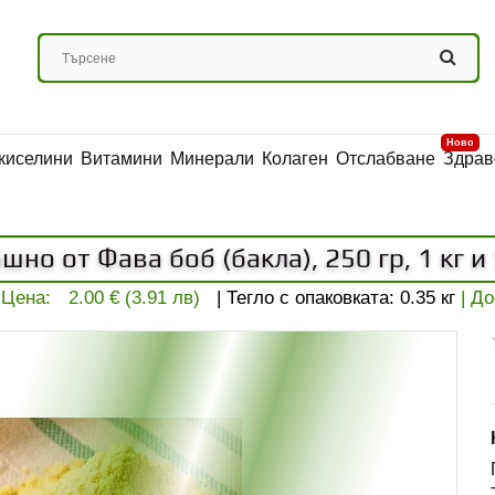
Ново
киселини
Витамини
Минерали
Колаген
Отслабване
Здрав
шно от Фава боб (бакла), 250 гр, 1 кг и 
Цена:
2.00 € (3.91 лв)
| Тегло с опаковката:
0.35
кг
| Д