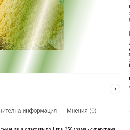
нителна информация
Мнения (0)
сумация, в опаковки по 1 кг и 250 грама - суперхрана