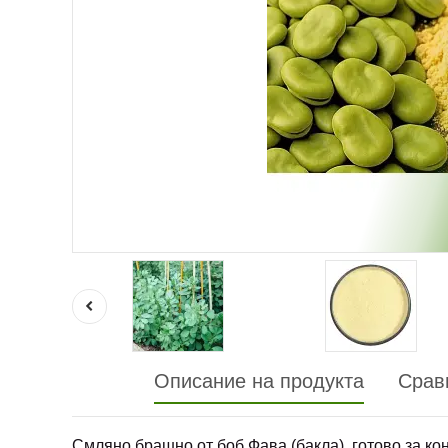
Описание на продукта
Срав
Смляно брашно от боб Фава (бакла), готово за кон