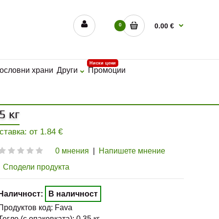
0
0.00 €
Ниски цени
ословни храни
Други
Промоции
5 кг
оставка: от
1.84
€
0 мнения
|
Напишете мнение
Сподели продукта
Наличност:
В наличност
Продуктов код:
Fava
Тегло (с опаковката):
0.35
кг.