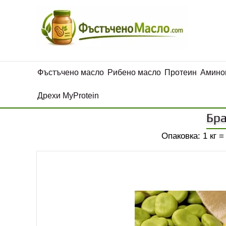
Фъстъчено масло
Рибено масло
Протеин
Амино
Дрехи MyProtein
Бра
Опаковка: 1 кг =