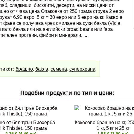
яб, сладкиши, бисквити, десерти, на ниски цени от
ашно от Фава цена Опаковка от 250 грама струва 2 евро
уват 6.90 евро. 5 кг = 30 евро или 6 евро на кг. Какво е
 фава се получава чрез смилане на сухи бакла (Vicia
 като бакла или на английски broad beans или faba
стителен протеин, фибри и минерали,
...
тикет:
брашно
,
бакла
,
семена
,
суперхрана
Подобни продукти по тип и цени:
о от бял трън Биохерба
Кокосово брашно на кг, 25
ilk Thistle), 150 грама
1 кг, 5 кг и 25 кг
2.25 € (4.40 лв)
1.53 € (3.00 лв)