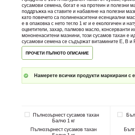
сусамови семена, богат е на протеин и полезни м
поддръжка на ставите и набавяне на полезни маз
като повечето са полиненаситени есенциални мас
е в опаковка с нето тегло 1 кг и е екологичен и н
оцветители, захар, палмово масло, консерванти и
мононенаситени мазнини, този сусамов тахан е ид
сусамови семена се съдържат витамините Е, В и Р
ПРОЧЕТИ ПЪЛНОТО ОПИСАНИЕ
Намерете всички продукти маркирани с е
Пълнозърнест сусамов тахан
Бълг