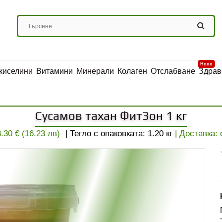
Ново
киселини
Витамини
Минерали
Колаген
Отслабване
Здрав
Сусамов тахан ФитЗон 1 кг
8.30 € (16.23 лв)
| Тегло с опаковката:
1.20
кг
| Доставка: