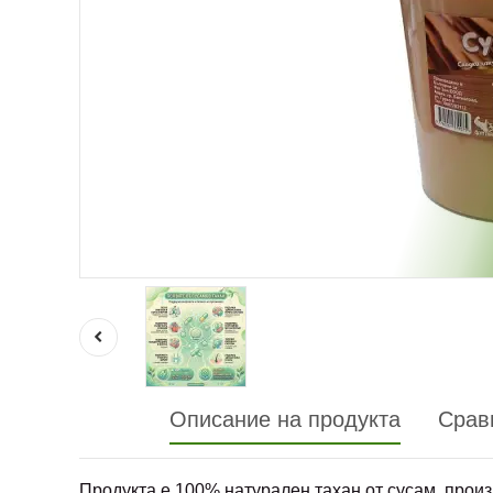
Описание на продукта
Срав
Продукта е 100% натурален тахан от сусам, прои