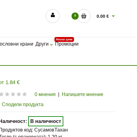
0
0.00 €
Ниски цени
ословни храни
Други
Промоции
 от
1.84
€
0 мнения
|
Напишете мнение
Сподели продукта
Наличност:
В наличност
Продуктов код:
СусамовТахан
Тегло (с опаковката):
1.20
кг.