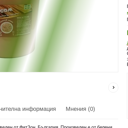
нителна информация
Мнения (0)
зведен от ФитЗон, България. Произведен е от белени